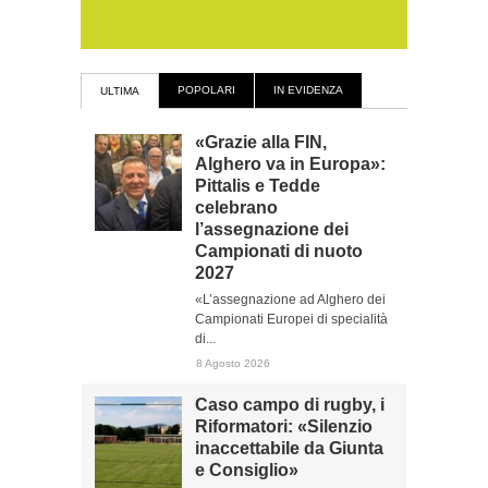
POPOLARI
IN EVIDENZA
ULTIMA
«Grazie alla FIN,
Alghero va in Europa»:
Pittalis e Tedde
celebrano
l’assegnazione dei
Campionati di nuoto
2027
«L’assegnazione ad Alghero dei
Campionati Europei di specialità
di...
8 Agosto 2026
Caso campo di rugby, i
Riformatori: «Silenzio
inaccettabile da Giunta
e Consiglio»