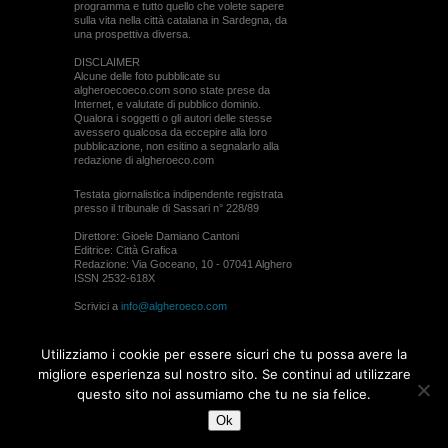
programma e tutto quello che volete sapere
sulla vita nella città catalana in Sardegna, da
una prospettiva diversa.
DISCLAIMER
Alcune delle foto pubblicate su
algheroecoeco.com sono state prese da
Internet, e valutate di pubblico dominio.
Qualora i soggetti o gli autori delle stesse
avessero qualcosa da eccepire alla loro
pubblicazione, non esitino a segnalarlo alla
redazione di algheroeco.com
Testata giornalistica indipendente registrata
presso il tribunale di Sassari n° 228/89
Direttore: Gioele Damiano Cantoni
Editrice: Città Grafica
Redazione: Via Goceano, 10 - 07041 Alghero
ISSN 2532-618X
Scrivici a
info@algheroeco.com
Webmaster:
WebRiver
Utilizziamo i cookie per essere sicuri che tu possa avere la
© ALGHERO ECO Riproduzione solo con il
migliore esperienza sul nostro sito. Se continui ad utilizzare
permesso di algheroeco.com
questo sito noi assumiamo che tu ne sia felice.
Ok
WEB DESIGN