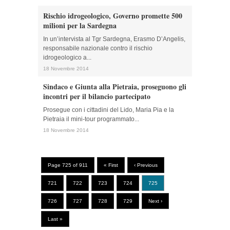
Rischio idrogeologico, Governo promette 500
milioni per la Sardegna
In un’intervista al Tgr Sardegna, Erasmo D’Angelis,
responsabile nazionale contro il rischio
idrogeologico a...
18 Novembre 2014
Sindaco e Giunta alla Pietraia, proseguono gli
incontri per il bilancio partecipato
Prosegue con i cittadini del Lido, Maria Pia e la
Pietraia il mini-tour programmato...
18 Novembre 2014
Page 725 of 911
« First
‹ Previous
721
722
723
724
725
726
727
728
729
Next ›
Last »