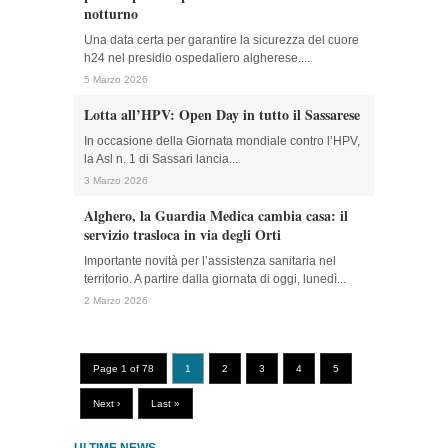
notturno
Una data certa per garantire la sicurezza del cuore
h24 nel presidio ospedaliero algherese....
5 Marzo 2026
Lotta all’HPV: Open Day in tutto il Sassarese
In occasione della Giornata mondiale contro l’HPV,
la Asl n. 1 di Sassari lancia...
3 Marzo 2026
Alghero, la Guardia Medica cambia casa: il
servizio trasloca in via degli Orti
Importante novità per l’assistenza sanitaria nel
territorio. A partire dalla giornata di oggi, lunedì...
2 Marzo 2026
Page 1 of 78
1
2
3
4
5
Next ›
Last »