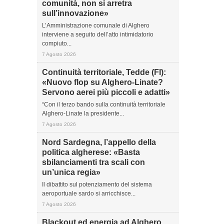
comunità, non si arretra
sull’innovazione»
L’Amministrazione comunale di Alghero
interviene a seguito dell’atto intimidatorio
compiuto...
7 Agosto 2026
Continuità territoriale, Tedde (FI):
«Nuovo flop su Alghero-Linate?
Servono aerei più piccoli e adatti»
“Con il terzo bando sulla continuità territoriale
Alghero-Linate la presidente...
7 Agosto 2026
Nord Sardegna, l’appello della
politica algherese: «Basta
sbilanciamenti tra scali con
un’unica regia»
Il dibattito sul potenziamento del sistema
aeroportuale sardo si arricchisce...
7 Agosto 2026
Blackout ed energia ad Alghero,