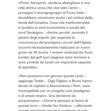
«Porto, Aeroporto, strutture alberghiere e una
città storica unica che vive tutto l’anno –
prosegue il vicecapogruppo di Forza Italia –
dovrebbero convincere anche i più riottosi della
bontà dell’iniziativa. Cosa che trasformerebbe
in positivo le sorti economiche e sociali del
nord Sardegna». «Anche perché, secondo il
parere degli esperti, per superare la
concorrenza del prestigioso circolo dell’Olgiata
occorre necessariamente realizzare un nuovo
green da 36 buche. I numeri realizzati dai flussi
turistici dal golf fuori stagione sono immensi e
sono prodotti da turisti con importanti capacità
di spendita».
«Non possiamo non giocare questa carta –
aggiunge Tedde -. Oggi Pigliaru e Bruno hanno
deciso di ospitare a Mamuntanas i Rom, cosa
incompatibile con un progetto così prestigioso
e di ampio respiro. Una decisione da
accantonare». «Occorre pensare al futuro di
questa terra – chiude l’ex Sindaco – utilizzando
queste importanti risorse e cogliendo al volo