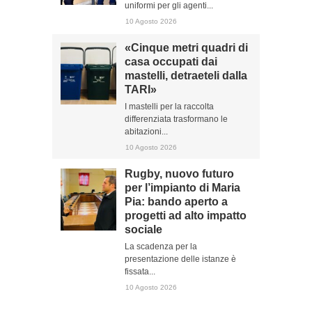
uniformi per gli agenti...
10 Agosto 2026
«Cinque metri quadri di
casa occupati dai
mastelli, detraeteli dalla
TARI»
I mastelli per la raccolta
differenziata trasformano le
abitazioni...
10 Agosto 2026
Rugby, nuovo futuro
per l’impianto di Maria
Pia: bando aperto a
progetti ad alto impatto
sociale
La scadenza per la
presentazione delle istanze è
fissata...
10 Agosto 2026