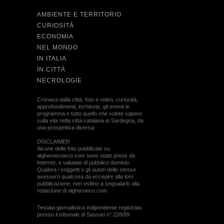
AMBIENTE E TERRITORIO
CURIOSITÀ
ECONOMIA
NEL MONDO
IN ITALIA
IN CITTÀ
NECROLOGIE
Cronaca dalla città, foto e video, curiosità,
approfondimenti, inchieste, gli eventi in
programma e tutto quello che volete sapere
sulla vita nella città catalana in Sardegna, da
una prospettiva diversa.
DISCLAIMER
Alcune delle foto pubblicate su
algheroecoeco.com sono state prese da
Internet, e valutate di pubblico dominio.
Qualora i soggetti o gli autori delle stesse
avessero qualcosa da eccepire alla loro
pubblicazione, non esitino a segnalarlo alla
redazione di algheroeco.com
Testata giornalistica indipendente registrata
presso il tribunale di Sassari n° 228/89