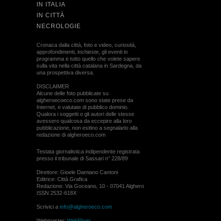
IN ITALIA
IN CITTÀ
NECROLOGIE
Cronaca dalla città, foto e video, curiosità,
approfondimenti, inchieste, gli eventi in
programma e tutto quello che volete sapere
sulla vita nella città catalana in Sardegna, da
una prospettiva diversa.
DISCLAIMER
Alcune delle foto pubblicate su
algheroecoeco.com sono state prese da
Internet, e valutate di pubblico dominio.
Qualora i soggetti o gli autori delle stesse
avessero qualcosa da eccepire alla loro
pubblicazione, non esitino a segnalarlo alla
redazione di algheroeco.com
Testata giornalistica indipendente registrata
presso il tribunale di Sassari n° 228/89
Direttore: Gioele Damiano Cantoni
Editrice: Città Grafica
Redazione: Via Goceano, 10 - 07041 Alghero
ISSN 2532-618X
Scrivici a
info@algheroeco.com
Webmaster:
WebRiver