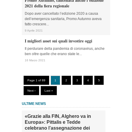
Promo Autunno, cancellata anche l’edizione
2021 della fiera regionale
Dopo aver cancellato l’edizione 2020 a causa
dell’emergenza sanitaria, Promo Autunno aveva
fatto crescere...
9 Aprile 2021
I migliori asset sui quali investire oggi
Il perdurare della pandemia di coronavirus, anche
ben oltre quelle che erano state le...
16 Marzo 2021
Page 1 of 89
1
2
3
4
5
Next ›
Last »
ULTIME NEWS
«Grazie alla FIN, Alghero va in
Europa»: Pittalis e Tedde
celebrano l’assegnazione dei