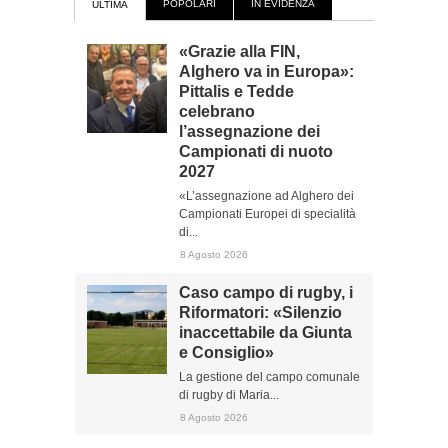
POPOLARI
IN EVIDENZA
ULTIMA
«Grazie alla FIN,
Alghero va in Europa»:
Pittalis e Tedde
celebrano
l’assegnazione dei
Campionati di nuoto
2027
«L’assegnazione ad Alghero dei
Campionati Europei di specialità
di...
8 Agosto 2026
Caso campo di rugby, i
Riformatori: «Silenzio
inaccettabile da Giunta
e Consiglio»
La gestione del campo comunale
di rugby di Maria...
8 Agosto 2026