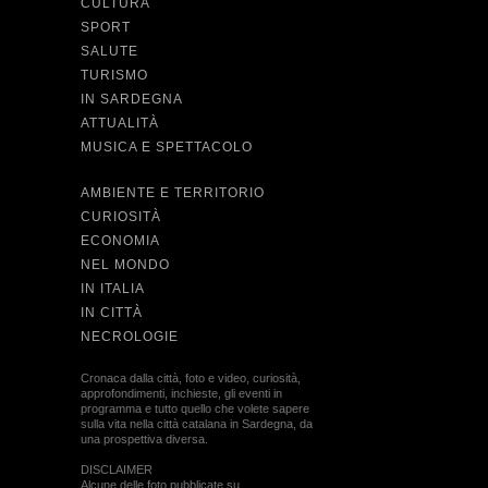
CULTURA
SPORT
SALUTE
TURISMO
IN SARDEGNA
ATTUALITÀ
MUSICA E SPETTACOLO
AMBIENTE E TERRITORIO
CURIOSITÀ
ECONOMIA
NEL MONDO
IN ITALIA
IN CITTÀ
NECROLOGIE
Cronaca dalla città, foto e video, curiosità,
approfondimenti, inchieste, gli eventi in
programma e tutto quello che volete sapere
sulla vita nella città catalana in Sardegna, da
una prospettiva diversa.
DISCLAIMER
Alcune delle foto pubblicate su