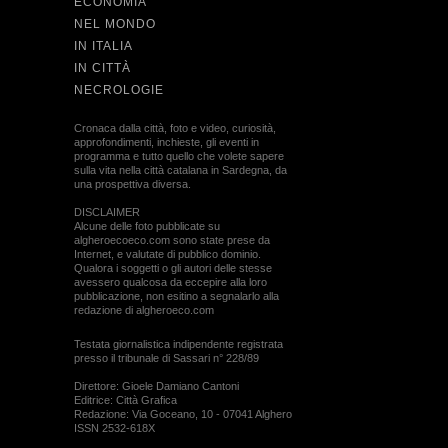
ECONOMIA
NEL MONDO
IN ITALIA
IN CITTÀ
NECROLOGIE
Cronaca dalla città, foto e video, curiosità,
approfondimenti, inchieste, gli eventi in
programma e tutto quello che volete sapere
sulla vita nella città catalana in Sardegna, da
una prospettiva diversa.
DISCLAIMER
Alcune delle foto pubblicate su
algheroecoeco.com sono state prese da
Internet, e valutate di pubblico dominio.
Qualora i soggetti o gli autori delle stesse
avessero qualcosa da eccepire alla loro
pubblicazione, non esitino a segnalarlo alla
redazione di algheroeco.com
Testata giornalistica indipendente registrata
presso il tribunale di Sassari n° 228/89
Direttore: Gioele Damiano Cantoni
Editrice: Città Grafica
Redazione: Via Goceano, 10 - 07041 Alghero
ISSN 2532-618X