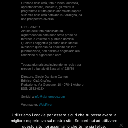
Cronaca dalla città, foto e video, curiosità,
approfondimenti, inchieste, gli eventi in
programma e tutto quello che volete sapere
sulla vita nella città catalana in Sardegna, da
una prospettiva diversa.
DISCLAIMER
Alcune delle foto pubblicate su
algheroecoeco.com sono state prese da
Internet, e valutate di pubblico dominio.
Qualora i soggetti o gli autori delle stesse
avessero qualcosa da eccepire alla loro
pubblicazione, non esitino a segnalarlo alla
redazione di algheroeco.com
Testata giornalistica indipendente registrata
presso il tribunale di Sassari n° 228/89
Direttore: Gioele Damiano Cantoni
Editrice: Città Grafica
Redazione: Via Goceano, 10 - 07041 Alghero
ISSN 2532-618X
Scrivici a
info@algheroeco.com
Webmaster:
WebRiver
© ALGHERO ECO Riproduzione solo con il
Utilizziamo i cookie per essere sicuri che tu possa avere la
permesso di algheroeco.com
migliore esperienza sul nostro sito. Se continui ad utilizzare
questo sito noi assumiamo che tu ne sia felice.