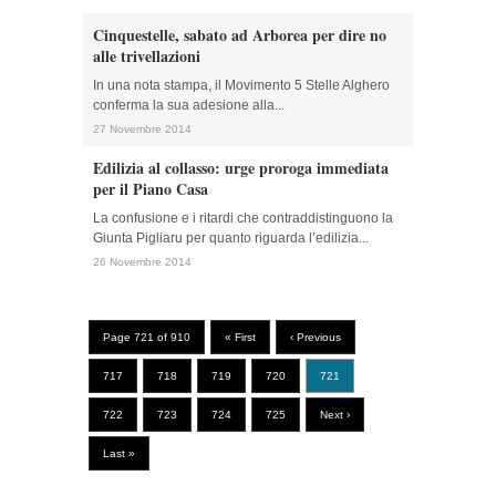
Cinquestelle, sabato ad Arborea per dire no
alle trivellazioni
In una nota stampa, il Movimento 5 Stelle Alghero
conferma la sua adesione alla...
27 Novembre 2014
Edilizia al collasso: urge proroga immediata
per il Piano Casa
La confusione e i ritardi che contraddistinguono la
Giunta Pigliaru per quanto riguarda l’edilizia...
26 Novembre 2014
Page 721 of 910
« First
‹ Previous
717
718
719
720
721
722
723
724
725
Next ›
Last »