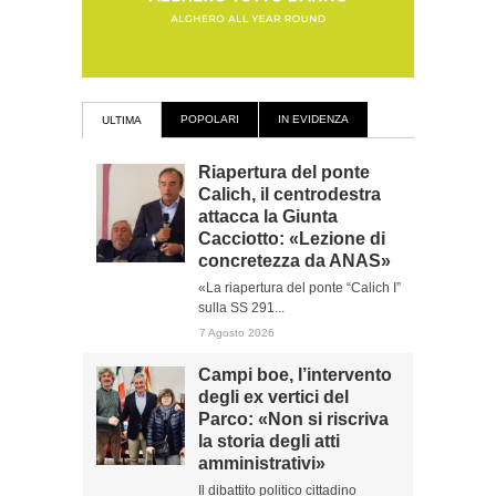
POPOLARI
IN EVIDENZA
ULTIMA
Riapertura del ponte
Calich, il centrodestra
attacca la Giunta
Cacciotto: «Lezione di
concretezza da ANAS»
«La riapertura del ponte “Calich I”
sulla SS 291...
7 Agosto 2026
Campi boe, l’intervento
degli ex vertici del
Parco: «Non si riscriva
la storia degli atti
amministrativi»
Il dibattito politico cittadino