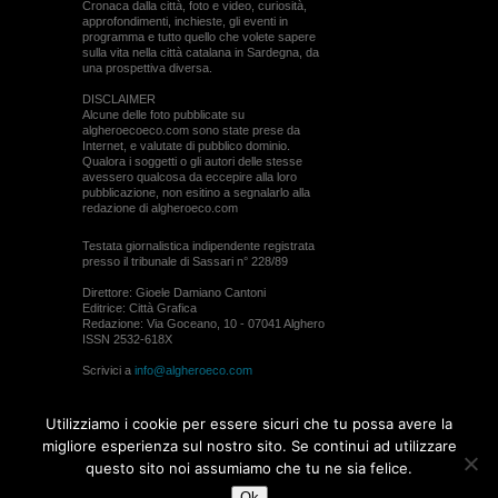
Cronaca dalla città, foto e video, curiosità,
approfondimenti, inchieste, gli eventi in
programma e tutto quello che volete sapere
sulla vita nella città catalana in Sardegna, da
una prospettiva diversa.
DISCLAIMER
Alcune delle foto pubblicate su
algheroecoeco.com sono state prese da
Internet, e valutate di pubblico dominio.
Qualora i soggetti o gli autori delle stesse
avessero qualcosa da eccepire alla loro
pubblicazione, non esitino a segnalarlo alla
redazione di algheroeco.com
Testata giornalistica indipendente registrata
presso il tribunale di Sassari n° 228/89
Direttore: Gioele Damiano Cantoni
Editrice: Città Grafica
Redazione: Via Goceano, 10 - 07041 Alghero
ISSN 2532-618X
Scrivici a
info@algheroeco.com
Webmaster:
WebRiver
Utilizziamo i cookie per essere sicuri che tu possa avere la
© ALGHERO ECO Riproduzione solo con il
migliore esperienza sul nostro sito. Se continui ad utilizzare
permesso di algheroeco.com
questo sito noi assumiamo che tu ne sia felice.
Ok