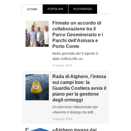
POPOLARI
IN EVIDENZA
ULTIMA
Firmato un accordo di
collaborazione tra il
Parco Geominerario e i
Parchi dell’Asinara e
Porto Conte
Nella giornata del 4 agosto è
stato sottoscritto un...
6 Agosto 2026
Rada di Alghero, l’intesa
sui campi boe: la
Guardia Costiera avvia il
piano per la gestione
degli ormeggi
Un percorso istituzionale per
«favorire il dialogo tra tutti...
5 Agosto 2026
«Alghero invasa dai