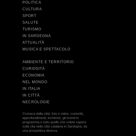
POLITICA
CULTURA
SPORT
SALUTE
TURISMO
IN SARDEGNA
ATTUALITÀ
MUSICA E SPETTACOLO
AMBIENTE E TERRITORIO
CURIOSITÀ
ECONOMIA
NEL MONDO
IN ITALIA
IN CITTÀ
NECROLOGIE
Cronaca dalla città, foto e video, curiosità,
approfondimenti, inchieste, gli eventi in
programma e tutto quello che volete sapere
sulla vita nella città catalana in Sardegna, da
una prospettiva diversa.