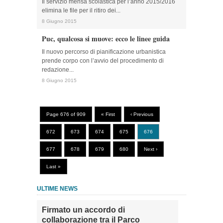
Il servizio mensa scolastica per l’anno 2015/2016
elimina le file per il ritiro dei...
8 Giugno 2015
Puc, qualcosa si muove: ecco le linee guida
Il nuovo percorso di pianificazione urbanistica
prende corpo con l’avvio del procedimento di
redazione...
8 Giugno 2015
Page 676 of 909
« First
‹ Previous
672
673
674
675
676
677
678
679
680
Next ›
Last »
ULTIME NEWS
Firmato un accordo di
collaborazione tra il Parco