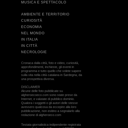
MUSICA E SPETTACOLO
AMBIENTE E TERRITORIO
CURIOSITÀ
ECONOMIA
NEL MONDO
IN ITALIA
IN CITTÀ
NECROLOGIE
Cronaca dalla città, foto e video, curiosità,
approfondimenti, inchieste, gli eventi in
programma e tutto quello che volete sapere
sulla vita nella città catalana in Sardegna, da
una prospettiva diversa.
DISCLAIMER
Alcune delle foto pubblicate su
algheroecoeco.com sono state prese da
Internet, e valutate di pubblico dominio.
Qualora i soggetti o gli autori delle stesse
avessero qualcosa da eccepire alla loro
pubblicazione, non esitino a segnalarlo alla
redazione di algheroeco.com
Testata giornalistica indipendente registrata