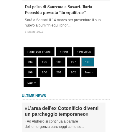
Dal palco di Sanremo a Sassari. Ilaria
Porceddu presenta “In equilibrio”
Sarà a Sassari il 14 marzo per presentare il suo
nuovo album “In equilibrio”....
8 Marzo 2013
Page 198 of 208
« First
‹ Previous
194
195
196
197
198
199
200
201
202
Next ›
Last »
ULTIME NEWS
«L’area dell’ex Cotonificio diventi
un parcheggio temporaneo»
«Ad Alghero si continua a parlare
dell’emergenza parcheggi come se...