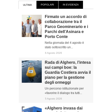
POPOLARI
IN EVIDENZA
ULTIMA
Firmato un accordo di
collaborazione tra il
Parco Geominerario e i
Parchi dell’Asinara e
Porto Conte
Nella giornata del 4 agosto è
stato sottoscritto un...
6 Agosto 2026
Rada di Alghero, l’intesa
sui campi boe: la
Guardia Costiera avvia il
piano per la gestione
degli ormeggi
Un percorso istituzionale per
«favorire il dialogo tra tutti...
5 Agosto 2026
«Alghero invasa dai