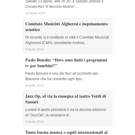
Sabato 13 aprile, alle 20.30, a Sassari, presso il
Circolo Arci “Il Vecchio Mulino”...
10 Aprile 2013
Comitato Musicisti Algheresi e inquinamento
acustico
Di recente si è costituito in città il Comitato Musicisti
Algheresi (CMA), presidente Andrea...
9 Aprile 2013
Paolo Bonolis: “Dove sono finiti i programmi
tv per bambini?”
Paolo Bonolis è uno dei fiori all’occhiello del
Biscione che ha condotto ogni tipo...
6 Aprile 2013
Jazz Op, al via la rassegna al teatro Verdi di
Sassari
Lunedì 8 aprile prenderà il via la decima edizione
di “JazzOp“, la rassegna di...
5 Aprile 2013
Tanta buona musica e ospiti internazionali al