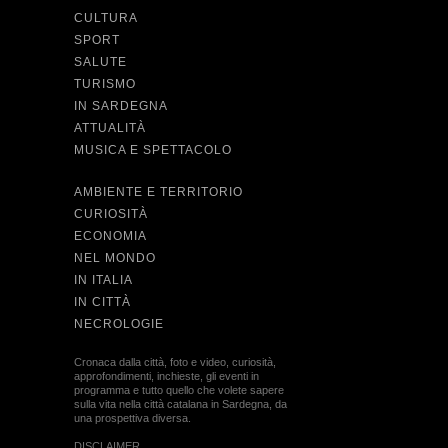
CULTURA
SPORT
SALUTE
TURISMO
IN SARDEGNA
ATTUALITÀ
MUSICA E SPETTACOLO
AMBIENTE E TERRITORIO
CURIOSITÀ
ECONOMIA
NEL MONDO
IN ITALIA
IN CITTÀ
NECROLOGIE
Cronaca dalla città, foto e video, curiosità,
approfondimenti, inchieste, gli eventi in
programma e tutto quello che volete sapere
sulla vita nella città catalana in Sardegna, da
una prospettiva diversa.
DISCLAIMER