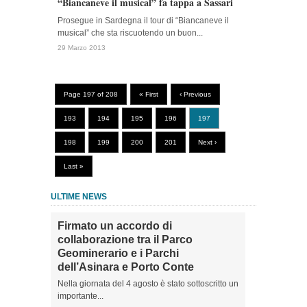
“Biancaneve il musical” fa tappa a Sassari
Prosegue in Sardegna il tour di “Biancaneve il
musical” che sta riscuotendo un buon...
29 Marzo 2013
Page 197 of 208
« First
‹ Previous
193
194
195
196
197
198
199
200
201
Next ›
Last »
ULTIME NEWS
Firmato un accordo di
collaborazione tra il Parco
Geominerario e i Parchi
dell’Asinara e Porto Conte
Nella giornata del 4 agosto è stato sottoscritto un
importante...