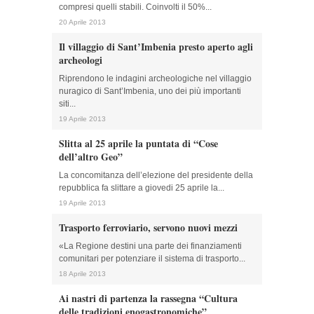
compresi quelli stabili. Coinvolti il 50%...
20 Aprile 2013
Il villaggio di Sant’Imbenia presto aperto agli
archeologi
Riprendono le indagini archeologiche nel villaggio
nuragico di Sant’Imbenia, uno dei più importanti
siti...
19 Aprile 2013
Slitta al 25 aprile la puntata di “Cose
dell’altro Geo”
La concomitanza dell’elezione del presidente della
repubblica fa slittare a giovedi 25 aprile la...
19 Aprile 2013
Trasporto ferroviario, servono nuovi mezzi
«La Regione destini una parte dei finanziamenti
comunitari per potenziare il sistema di trasporto...
18 Aprile 2013
Ai nastri di partenza la rassegna “Cultura
delle tradizioni enogastronomiche”