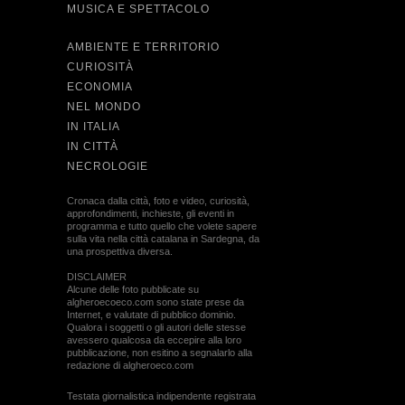
MUSICA E SPETTACOLO
AMBIENTE E TERRITORIO
CURIOSITÀ
ECONOMIA
NEL MONDO
IN ITALIA
IN CITTÀ
NECROLOGIE
Cronaca dalla città, foto e video, curiosità,
approfondimenti, inchieste, gli eventi in
programma e tutto quello che volete sapere
sulla vita nella città catalana in Sardegna, da
una prospettiva diversa.
DISCLAIMER
Alcune delle foto pubblicate su
algheroecoeco.com sono state prese da
Internet, e valutate di pubblico dominio.
Qualora i soggetti o gli autori delle stesse
avessero qualcosa da eccepire alla loro
pubblicazione, non esitino a segnalarlo alla
redazione di algheroeco.com
Testata giornalistica indipendente registrata