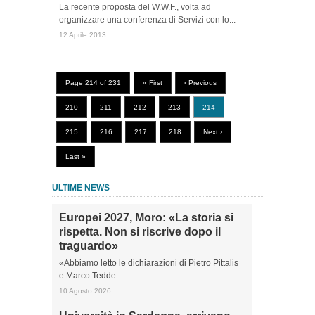
La recente proposta del W.W.F., volta ad
organizzare una conferenza di Servizi con lo...
12 Aprile 2013
Page 214 of 231
« First
‹ Previous
210
211
212
213
214
215
216
217
218
Next ›
Last »
ULTIME NEWS
Europei 2027, Moro: «La storia si
rispetta. Non si riscrive dopo il
traguardo»
«Abbiamo letto le dichiarazioni di Pietro Pittalis
e Marco Tedde...
10 Agosto 2026