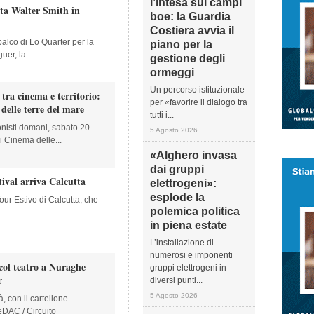
l’intesa sui campi
sta Walter Smith in
boe: la Guardia
Costiera avvia il
lco di Lo Quarter per la
piano per la
er, la...
gestione degli
ormeggi
Un percorso istituzionale
tra cinema e territorio:
per «favorire il dialogo tra
delle terre del mare
tutti i...
onisti domani, sabato 20
5 Agosto 2026
i Cinema delle...
«Alghero invasa
dai gruppi
ival arriva Calcutta
elettrogeni»:
esplode la
Tour Estivo di Calcutta, che
polemica politica
in piena estate
L’installazione di
numerosi e imponenti
ol teatro a Nuraghe
gruppi elettrogeni in
r
diversi punti...
5 Agosto 2026
, con il cartellone
eDAC / Circuito