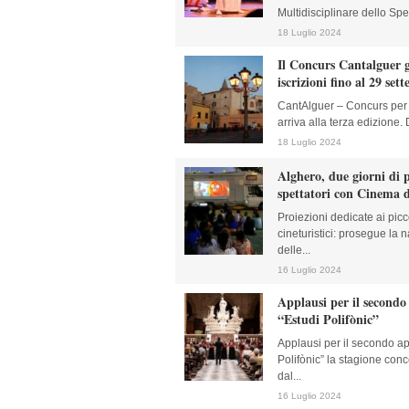
Multidisciplinare dello Spet
18 Luglio 2024
Il Concurs Cantalguer g
iscrizioni fino al 29 set
CantAlguer – Concurs per 
arriva alla terza edizione. D
18 Luglio 2024
Alghero, due giorni di p
spettatori con Cinema d
Proiezioni dedicate ai piccol
cineturistici: prosegue la
delle...
16 Luglio 2024
Applausi per il second
“Estudi Polifònic”
Applausi per il secondo a
Polifònic” la stagione con
dal...
16 Luglio 2024