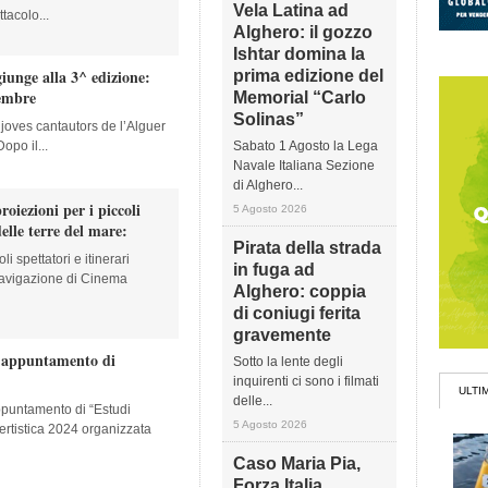
Vela Latina ad
tacolo...
Alghero: il gozzo
Ishtar domina la
iunge alla 3^ edizione:
prima edizione del
tembre
Memorial “Carlo
Solinas”
joves cantautors de l’Alguer
opo il...
Sabato 1 Agosto la Lega
Navale Italiana Sezione
di Alghero...
roiezioni per i piccoli
5 Agosto 2026
elle terre del mare:
Pirata della strada
i spettatori e itinerari
in fuga ad
 navigazione di Cinema
Alghero: coppia
di coniugi ferita
gravemente
o appuntamento di
Sotto la lente degli
inquirenti ci sono i filmati
ULTI
delle...
ppuntamento di “Estudi
5 Agosto 2026
certistica 2024 organizzata
Caso Maria Pia,
Forza Italia