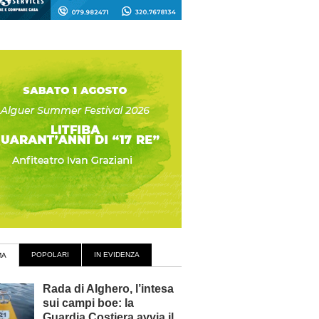
POPOLARI
IN EVIDENZA
MA
Rada di Alghero, l’intesa
sui campi boe: la
Guardia Costiera avvia il