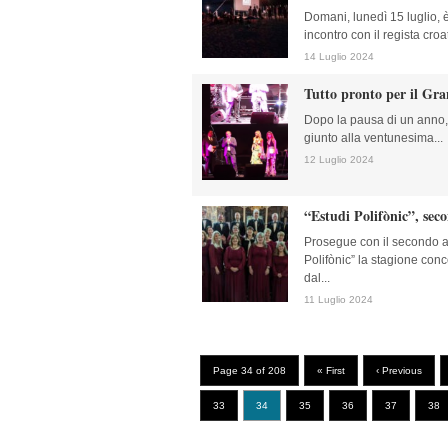
Domani, lunedì 15 luglio, 
incontro con il regista croa
14 Luglio 2024
Tutto pronto per il Gra
Dopo la pausa di un anno, r
giunto alla ventunesima...
12 Luglio 2024
“Estudi Polifònic”, se
Prosegue con il secondo 
Polifònic” la stagione con
dal...
11 Luglio 2024
Page 34 of 208
« First
‹ Previous
33
34
35
36
37
38