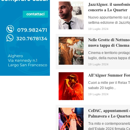
JazzAlguer. il sassofoni
concerto a Lo Quarter
Nuovo appuntamento sul pa
settima edizione di JazzAlgu
19 Luglio 2024
Nelle Grotte di Nettuno 
nuova tappa di Cinema 
Cinema e territorio protag
luglio, della nuova tappa d
19 Luglio 2024
All’Alguer Summer Fest
Cuori a mille per il Relax 
sabato 20 luglio...
19 Luglio 2024
CeDAC, appuntamenti c
Palmavera e Lo Quarte
Tra mito e contemporaneità
dell’Estate 2024 firmata C