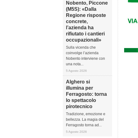
Nobento, Piccone
(M5S): «Dalla
Regione risposte
concrete,
l’azienda ha
rifiutato i cantieri
occupazionali»
Sulla vicenda che
coinvolge l’azienda
Nobento interviene con
una nota...
5 Agosto 2026
Alghero si
illumina per
Ferragosto: torna
lo spettacolo
pirotecnico
Tradizione, emozione e
bellezza. La magia del
Ferragosto torna ad...
5 Agosto 2026