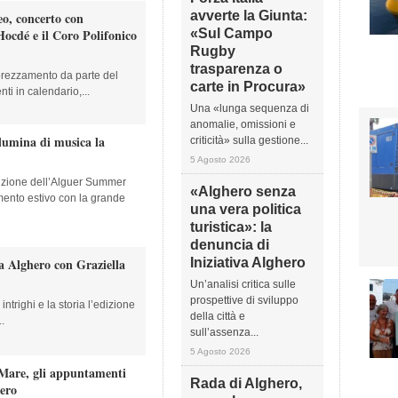
avverte la Giunta:
eo, concerto con
ocdé e il Coro Polifonico
«Sul Campo
Rugby
trasparenza o
rezzamento da parte del
carte in Procura»
ti in calendario,...
Una «lunga sequenza di
anomalie, omissioni e
illumina di musica la
criticità» sulla gestione...
5 Agosto 2026
dizione dell’Alguer Summer
«Alghero senza
mento estivo con la grande
una vera politica
turistica»: la
denuncia di
a Alghero con Graziella
Iniziativa Alghero
Un’analisi critica sulle
prospettive di sviluppo
intrighi e la storia l’edizione
della città e
.
sull’assenza...
5 Agosto 2026
 Mare, gli appuntamenti
Rada di Alghero,
hero