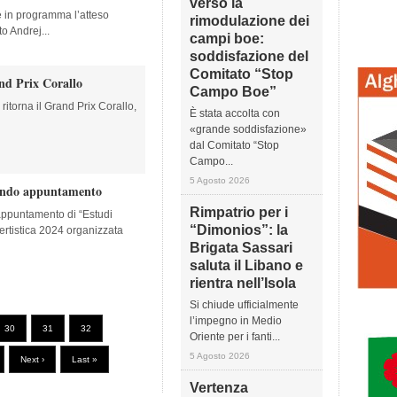
verso la
è in programma l’atteso
rimodulazione dei
to Andrej...
campi boe:
soddisfazione del
Comitato “Stop
nd Prix Corallo
Campo Boe”
itorna il Grand Prix Corallo,
È stata accolta con
«grande soddisfazione»
dal Comitato “Stop
Campo...
5 Agosto 2026
condo appuntamento
Rimpatrio per i
appuntamento di “Estudi
“Dimonios”: la
certistica 2024 organizzata
Brigata Sassari
saluta il Libano e
rientra nell’Isola
Si chiude ufficialmente
l’impegno in Medio
30
31
32
Oriente per i fanti...
5 Agosto 2026
Next ›
Last »
Vertenza