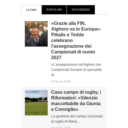
POPOLARI
IN EVIDENZA
ULTIMA
«Grazie alla FIN,
Alghero va in Europa»:
Pittalis e Tedde
celebrano
l’assegnazione dei
Campionati di nuoto
2027
«L’assegnazione ad Alghero dei
Campionati Europei di specialità
di...
8 Agosto 2026
Caso campo di rugby, i
Riformatori: «Silenzio
inaccettabile da Giunta
e Consiglio»
La gestione del campo comunale
di rugby di Maria...
8 Agosto 2026