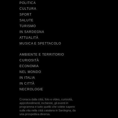
POLITICA
CULTURA
SPORT
SALUTE
TURISMO
IN SARDEGNA
ATTUALITÀ
MUSICA E SPETTACOLO
AMBIENTE E TERRITORIO
CURIOSITÀ
ECONOMIA
NEL MONDO
IN ITALIA
IN CITTÀ
NECROLOGIE
Cronaca dalla città, foto e video, curiosità,
approfondimenti, inchieste, gli eventi in
programma e tutto quello che volete sapere
sulla vita nella città catalana in Sardegna, da
una prospettiva diversa.