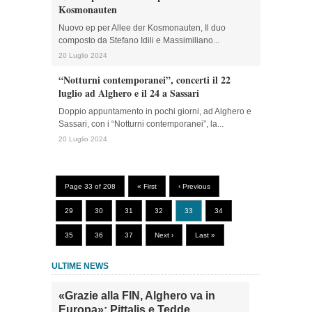
Kosmonauten
Nuovo ep per Allee der Kosmonauten, Il duo
composto da Stefano Idili e Massimiliano...
20 Luglio 2024
“Notturni contemporanei”, concerti il 22
luglio ad Alghero e il 24 a Sassari
Doppio appuntamento in pochi giorni, ad Alghero e
Sassari, con i “Notturni contemporanei”, la...
20 Luglio 2024
Page 33 of 208
« First
‹ Previous
29
30
31
32
33
34
35
36
37
Next ›
Last »
ULTIME NEWS
«Grazie alla FIN, Alghero va in
Europa»: Pittalis e Tedde