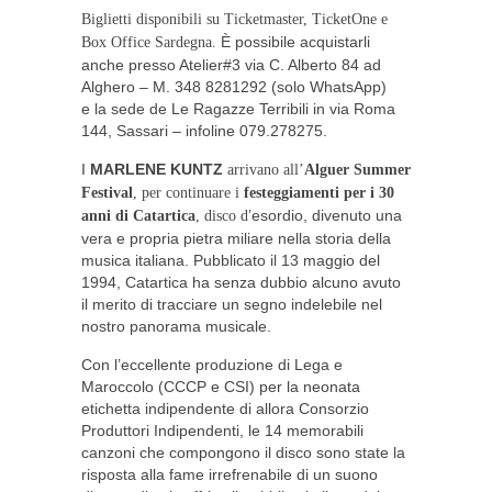
Biglietti disponibili su Ticketmaster, TicketOne e
È possibile acquistarli
Box Office Sardegna.
anche presso Atelier#3 via C. Alberto 84 ad
Alghero – M. 348 8281292 (solo WhatsApp)
e la sede de Le Ragazze Terribili in via Roma
144, Sassari – infoline 079.278275.
I
MARLENE KUNTZ
arrivano all’
Alguer Summer
Festival
, per continuare i
festeggiamenti per i 30
’esordio, divenuto una
anni di Catartica
, disco d
vera e propria pietra miliare nella storia della
musica italiana.
Pubblicato il 13 maggio del
1994, Catartica ha senza dubbio alcuno avuto
il merito di tracciare un segno indelebile nel
nostro panorama musicale.
Con l’eccellente produzione di Lega e
Maroccolo (CCCP e CSI) per la neonata
etichetta indipendente di allora Consorzio
Produttori Indipendenti, le 14 memorabili
canzoni che compongono il disco sono state la
risposta alla fame irrefrenabile di un suono