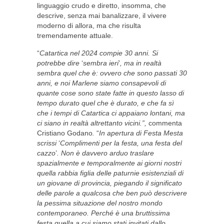
linguaggio crudo e diretto, insomma, che
descrive, senza mai banalizzare, il vivere
moderno di allora, ma che risulta
tremendamente attuale.
“
Catartica nel 2024 compie 30 anni. Si
potrebbe dire
‘
sembra ieri
’
, ma in realtà
sembra quel che è: ovvero che sono passati 30
anni, e noi Marlene siamo consapevoli di
quante cose sono state fatte in questo lasso di
tempo durato quel che è durato, e che fa sì
che i tempi di Catartica ci appaiano lontani, ma
ci siano in realtà altrettanto vicini.”,
commenta
Cristiano Godano
.
“
In apertura di Festa Mesta
scrissi
‘
Complimenti per la festa, una festa del
cazzo
’
. Non è davvero arduo traslare
spazialmente e temporalmente ai giorni nostri
quella rabbia figlia delle paturnie esistenziali di
un giovane di provincia, piegando il significato
delle parole a qualcosa che ben può descrivere
la pessima situazione del nostro mondo
contemporaneo. Perché è una bruttissima
festa quella a cui siamo stati invitati dallo