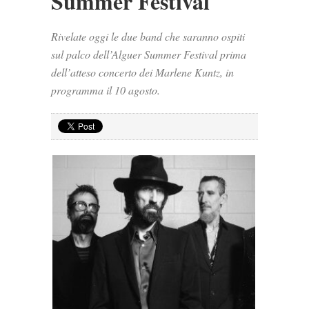
Summer Festival
Rivelate oggi le due band che saranno ospiti
sul palco dell’Alguer Summer Festival prima
dell’atteso concerto dei Marlene Kuntz, in
programma il 10 agosto.