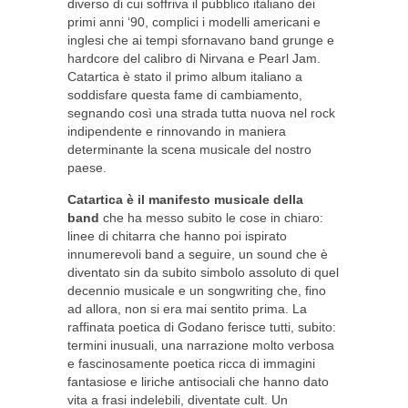
diverso di cui soffriva il pubblico italiano dei
primi anni ‘90, complici i modelli americani e
inglesi che ai tempi sfornavano band grunge e
hardcore del calibro di Nirvana e Pearl Jam.
Catartica è stato il primo album italiano a
soddisfare questa fame di cambiamento,
segnando così una strada tutta nuova nel rock
indipendente e rinnovando in maniera
determinante la scena musicale del nostro
paese.
Catartica è il manifesto musicale della
band
che ha messo subito le cose in chiaro:
linee di chitarra che hanno poi ispirato
innumerevoli band a seguire, un sound che è
diventato sin da subito simbolo assoluto di quel
decennio musicale e un songwriting che, fino
ad allora, non si era mai sentito prima. La
raffinata poetica di Godano ferisce tutti, subito:
termini inusuali, una narrazione molto verbosa
e fascinosamente poetica ricca di immagini
fantasiose e liriche antisociali che hanno dato
vita a frasi indelebili, diventate cult. Un