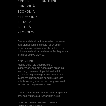
AMBIENTE E TERRITORIO
CURIOSITÀ
ECONOMIA
NEL MONDO
IN ITALIA
IN CITTÀ
NECROLOGIE
Cronaca dalla città, foto e video, curiosità,
approfondimenti, inchieste, gli eventi in
programma e tutto quello che volete sapere
sulla vita nella città catalana in Sardegna, da
una prospettiva diversa.
DISCLAIMER
Alcune delle foto pubblicate su
algheroecoeco.com sono state prese da
Internet, e valutate di pubblico dominio.
Qualora i soggetti o gli autori delle stesse
avessero qualcosa da eccepire alla loro
pubblicazione, non esitino a segnalarlo alla
redazione di algheroeco.com
Testata giornalistica indipendente registrata
presso il tribunale di Sassari n° 228/89
Direttore: Gioele Damiano Cantoni
Editrice: Città Grafica