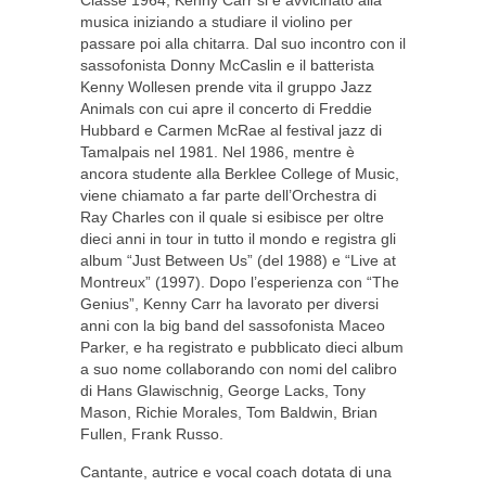
Classe 1964, Kenny Carr si è avvicinato alla
musica iniziando a studiare il violino per
passare poi alla chitarra. Dal suo incontro con il
sassofonista Donny McCaslin e il batterista
Kenny Wollesen prende vita il gruppo Jazz
Animals con cui apre il concerto di Freddie
Hubbard e Carmen McRae al festival jazz di
Tamalpais nel 1981. Nel 1986, mentre è
ancora studente alla Berklee College of Music,
viene chiamato a far parte dell’Orchestra di
Ray Charles con il quale si esibisce per oltre
dieci anni in tour in tutto il mondo e registra gli
album “Just Between Us” (del 1988) e “Live at
Montreux” (1997). Dopo l’esperienza con “The
Genius”, Kenny Carr ha lavorato per diversi
anni con la big band del sassofonista Maceo
Parker, e ha registrato e pubblicato dieci album
a suo nome collaborando con nomi del calibro
di Hans Glawischnig, George Lacks, Tony
Mason, Richie Morales, Tom Baldwin, Brian
Fullen, Frank Russo.
Cantante, autrice e vocal coach dotata di una