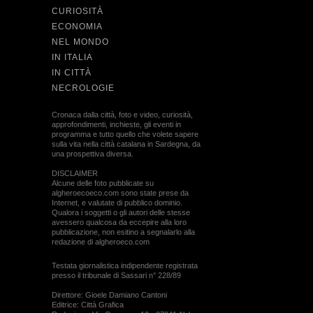
CURIOSITÀ
ECONOMIA
NEL MONDO
IN ITALIA
IN CITTÀ
NECROLOGIE
Cronaca dalla città, foto e video, curiosità,
approfondimenti, inchieste, gli eventi in
programma e tutto quello che volete sapere
sulla vita nella città catalana in Sardegna, da
una prospettiva diversa.
DISCLAIMER
Alcune delle foto pubblicate su
algheroecoeco.com sono state prese da
Internet, e valutate di pubblico dominio.
Qualora i soggetti o gli autori delle stesse
avessero qualcosa da eccepire alla loro
pubblicazione, non esitino a segnalarlo alla
redazione di algheroeco.com
Testata giornalistica indipendente registrata
presso il tribunale di Sassari n° 228/89
Direttore: Gioele Damiano Cantoni
Editrice: Città Grafica