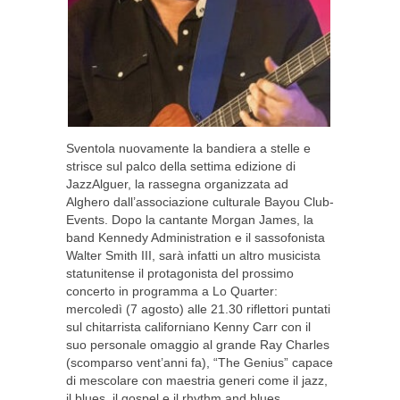
Sventola nuovamente la bandiera a stelle e
strisce sul palco della settima edizione di
JazzAlguer, la rassegna organizzata ad
Alghero dall’associazione culturale Bayou Club-
Events. Dopo la cantante Morgan James, la
band Kennedy Administration e il sassofonista
Walter Smith III, sarà infatti un altro musicista
statunitense il protagonista del prossimo
concerto in programma a Lo Quarter:
mercoledì (7 agosto) alle 21.30 riflettori puntati
sul chitarrista californiano Kenny Carr con il
suo personale omaggio al grande Ray Charles
(scomparso vent’anni fa), “The Genius” capace
di mescolare con maestria generi come il jazz,
il blues, il gospel e il rhythm and blues,