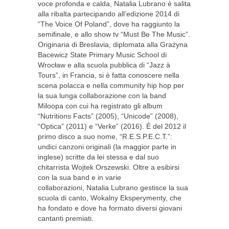
voce profonda e calda, Natalia Lubrano è salita
alla ribalta partecipando all’edizione 2014 di
“The Voice Of Poland”, dove ha raggiunto la
semifinale, e allo show tv “Must Be The Music”.
Originaria di Breslavia, diplomata alla Grażyna
Bacewicz State Primary Music School di
Wrocław e alla scuola pubblica di “Jazz à
Tours”, in Francia, si è fatta conoscere nella
scena polacca e nella community hip hop per
la sua lunga collaborazione con la band
Miloopa con cui ha registrato gli album
“Nutritions Facts” (2005), “Unicode” (2008),
“Optica” (2011) e “Verke” (2016). È del 2012 il
primo disco a suo nome, “R.E.S.P.E.C.T.”:
undici canzoni originali (la maggior parte in
inglese) scritte da lei stessa e dal suo
chitarrista Wojtek Orszewski. Oltre a esibirsi
con la sua band e in varie
collaborazioni, Natalia Lubrano gestisce la sua
scuola di canto, Wokalny Eksperymenty, che
ha fondato e dove ha formato diversi giovani
cantanti premiati.