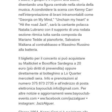
diventando una figura centrale nella storia della
musica. A condividere la scena con Kenny Carr
nell’interpretazione di brani intramontabili come
“Georgia on My Mind,” “Unchain my heart” e
“Hit the road Jack”, sarà la cantante polacca
Natalia Lubrano con il supporto di una rodata
sezione ritmica tutta sarda composta da
Mariano Tedde al pianoforte, Salvatore
Maltana al contrabbasso e Massimo Russino
alla batteria.
Il biglietto per il concerto si può acquistare
su Mailticket e Boxoffice Sardegna a 20
euro (più diritti di prevendita) oppure
direttamente al botteghino a Lo Quarter
mercoledì sera. Info e prenotazioni al
numero 375 873 2735 e all’indirizzo di posta
elettronica
bayouclub.info@gmail.com
. Per
altre notizie e aggiornamenti www.bayouclub-
events.com • ww.facebook.com/jazzalguer •
instagram: JazzAlguer.