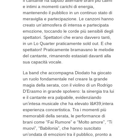
Il cantante ha saputo alternare brani più calmi
e intimi a momenti carichi di energia,
mantenendo il pubblico in un continuo stato di
meraviglia e partecipazione. Le canzoni hanno
creato un’atmosfera di intensa e partecipata
emozione, toccando le corde più sensibili degli
spettatori. Spettatori che erano davvero tanti,
in un Lo Quarter praticamente sold out. E che
spettatori! Praticamente bramavano le melodie
del cantante, rimanendo estasiati davanti alla
sua capacità vocale.
La band che accompagna Diodato ha giocato
un ruolo fondamentale nel creare la grande
magia della serata, con il violino di un Rodrigo
D’Erasmo in grande spolvero: la sinergia tra lui
e il cantante era palpabile, evidenziando
un’intesa musicale che ha elevato l&#39;intera
esperienza concertistica. Tra i momenti più
memorabili della serata, le performance di
brani come “Fai Rumore” e “Molto amore”, “Ti
muovi”, “Babilonia”, che hanno suscitato
un’ondata di emozioni tra il pubblico, pronto a