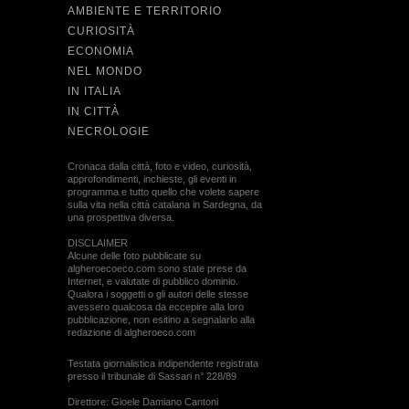
AMBIENTE E TERRITORIO
CURIOSITÀ
ECONOMIA
NEL MONDO
IN ITALIA
IN CITTÀ
NECROLOGIE
Cronaca dalla città, foto e video, curiosità,
approfondimenti, inchieste, gli eventi in
programma e tutto quello che volete sapere
sulla vita nella città catalana in Sardegna, da
una prospettiva diversa.
DISCLAIMER
Alcune delle foto pubblicate su
algheroecoeco.com sono state prese da
Internet, e valutate di pubblico dominio.
Qualora i soggetti o gli autori delle stesse
avessero qualcosa da eccepire alla loro
pubblicazione, non esitino a segnalarlo alla
redazione di algheroeco.com
Testata giornalistica indipendente registrata
presso il tribunale di Sassari n° 228/89
Direttore: Gioele Damiano Cantoni