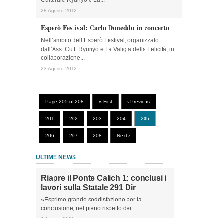
Culturale Ryunyo e La...
28 Agosto 2012
Esperò Festival: Carlo Doneddu in concerto
Nell’ambito dell’Esperò Festival, organizzato
dall’Ass. Cult. Ryunyo e La Valigia della Felicità, in
collaborazione...
23 Agosto 2012
Page 205 of 208
« First
‹ Previous
201
202
203
204
205
206
207
208
Next ›
ULTIME NEWS
Riapre il Ponte Calich 1: conclusi i
lavori sulla Statale 291 Dir
«Esprimo grande soddisfazione per la
conclusione, nel pieno rispetto dei...