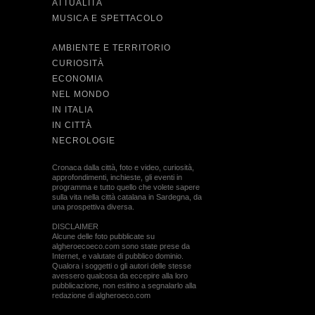
ATTUALITÀ
MUSICA E SPETTACOLO
AMBIENTE E TERRITORIO
CURIOSITÀ
ECONOMIA
NEL MONDO
IN ITALIA
IN CITTÀ
NECROLOGIE
Cronaca dalla città, foto e video, curiosità,
approfondimenti, inchieste, gli eventi in
programma e tutto quello che volete sapere
sulla vita nella città catalana in Sardegna, da
una prospettiva diversa.
DISCLAIMER
Alcune delle foto pubblicate su
algheroecoeco.com sono state prese da
Internet, e valutate di pubblico dominio.
Qualora i soggetti o gli autori delle stesse
avessero qualcosa da eccepire alla loro
pubblicazione, non esitino a segnalarlo alla
redazione di algheroeco.com