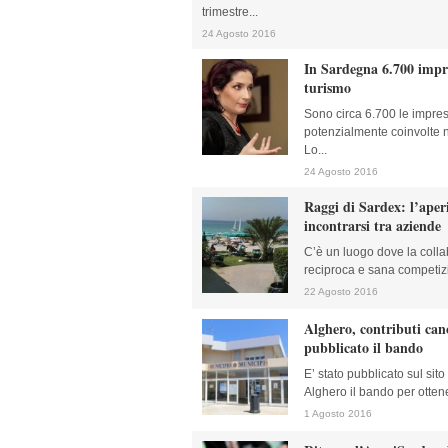
trimestre...
24 Agosto 2016
In Sardegna 6.700 impre
turismo
Sono circa 6.700 le impres
potenzialmente coinvolte n
Lo...
24 Agosto 2016
Raggi di Sardex: l’aperi
incontrarsi tra aziende
C’è un luogo dove la colla
reciproca e sana competizio
22 Agosto 2016
Alghero, contributi can
pubblicato il bando
E’ stato pubblicato sul sit
Alghero il bando per ottene
1 Agosto 2016