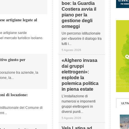
boe: la Guardia
Costiera avvia il
piano per la
se artigiane legate al
gestione degli
ormeggi
e artigiane sarde
Un percorso istituzionale
el mercato turistico isolano.
per «favorire il dialogo tra
tutti i...
5 Agosto 2026
tivo giusto per
«Alghero invasa
dai gruppi
elettrogeni»:
borazione tra aziende, la
esplode la
ne, la...
polemica politica
in piena estate
oni di locazione:
L’installazione di
numerosi e imponenti
ULTI
gruppi elettrogeni in
o istituzionale del Comune di
diversi punti...
re...
5 Agosto 2026
Vela Latina ad