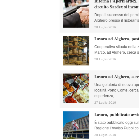
Ritorna l’AperiSardex, l
circuito Sardex si inco
Dopo il successo dei primi 
Alghero presso il ristorant
28 Luglio 2016
Lavoro ad Alghero, pos
Cooperativa situata nella 
Marco, ad Alghero, cerca so
28 Luglio 2016
Lavoro ad Alghero, cerc
Una gelateria di nuova ape
località Porto Conte, cerc
esperienza,...
27 Luglio 2016
Lavoro, pubblicato avv
È stato pubblicato oggi sul 
Regione l’Avviso Pubblico 
20 Luglio 2016