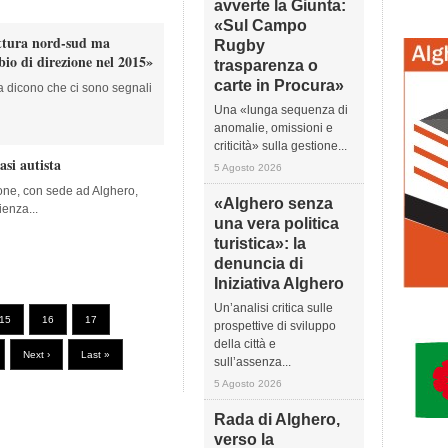
avverte la Giunta:
«Sul Campo
attura nord-sud ma
Rugby
io di direzione nel 2015»
trasparenza o
carte in Procura»
lia dicono che ci sono segnali
Una «lunga sequenza di
anomalie, omissioni e
criticità» sulla gestione...
asi autista
5 Agosto 2026
sone, con sede ad Alghero,
«Alghero senza
ienza...
una vera politica
turistica»: la
denuncia di
Iniziativa Alghero
Un’analisi critica sulle
15
16
17
prospettive di sviluppo
della città e
Next ›
Last »
sull’assenza...
5 Agosto 2026
Rada di Alghero,
verso la