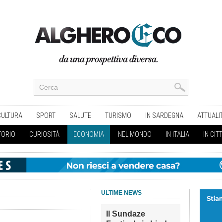
CULTURA
SPORT
SALUTE
TURISMO
IN SARDEGNA
ATTUALI
TORIO
CURIOSITÀ
ECONOMIA
NEL MONDO
IN ITALIA
IN CIT
ULTIME NEWS
Il Sundaze