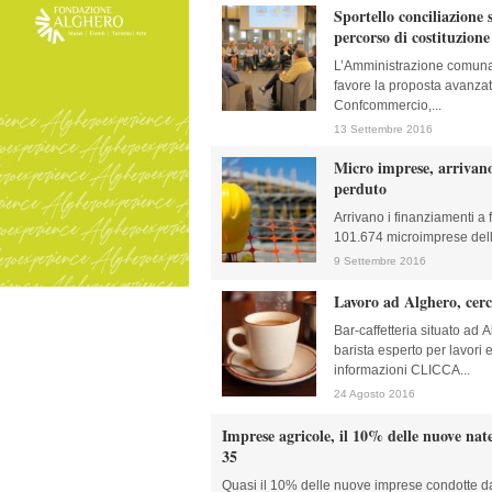
Sportello conciliazione
percorso di costituzione
L’Amministrazione comunal
favore la proposta avanzata
Confcommercio,...
13 Settembre 2016
Micro imprese, arrivano
perduto
Arrivano i finanziamenti a 
101.674 microimprese dell
9 Settembre 2016
Lavoro ad Alghero, cerc
Bar-caffetteria situato ad
barista esperto per lavori 
informazioni CLICCA...
24 Agosto 2016
Imprese agricole, il 10% delle nuove nat
35
Quasi il 10% delle nuove imprese condotte d