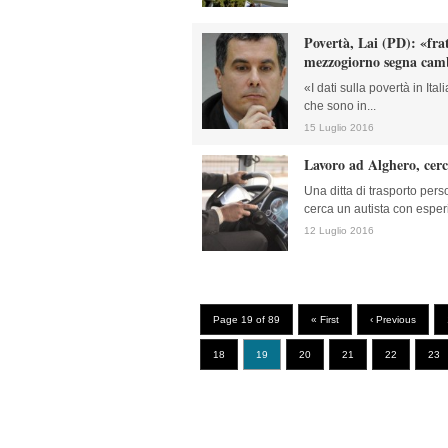
Povertà, Lai (PD): «fr
mezzogiorno segna camb
«I dati sulla povertà in Ita
che sono in...
15 Luglio 2016
Lavoro ad Alghero, cerc
Una ditta di trasporto per
cerca un autista con esper
12 Luglio 2016
Page 19 of 89
« First
‹ Previous
18
19
20
21
22
23