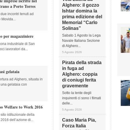
e imprese iscritte nel
Alghero: il gozzo
ntrano a Porto Torres
Ishtar domina la
due incontri tenuti ad
prima edizione del
e Movida...
Memorial “Carlo
Solinas”
to per magazziniere
Sabato 1 Agosto la Lega
Navale Italiana Sezione
zona industriale di San
di Alghero...
ci lavoratori da...
5 Agosto 2026
Pirata della strada
in fuga ad
asi gelataia
Alghero: coppia
rtura ad Alghero, situata in
di coniugi ferita
a una gelataia con
gravemente
Sotto la lente degli
inquirenti ci sono i filmati
delle...
iso Welfare to Work 2016
5 Agosto 2026
sito istituzionale della
Caso Maria Pia,
2016 dell’azione di...
Forza Italia