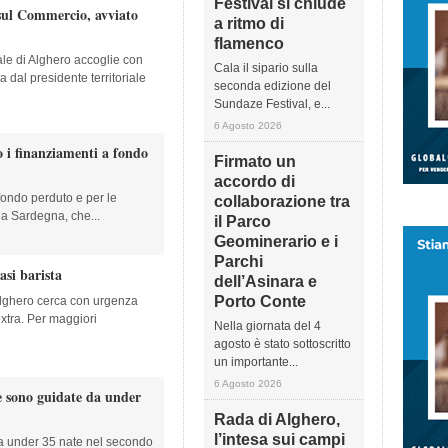
Festival si chiude
 sul Commercio, avviato
a ritmo di
flamenco
e di Alghero accoglie con
Cala il sipario sulla
 dal presidente territoriale
seconda edizione del
Sundaze Festival, e...
6 Agosto 2026
 i finanziamenti a fondo
Firmato un
accordo di
fondo perduto e per le
collaborazione tra
a Sardegna, che...
il Parco
Geominerario e i
Parchi
asi barista
dell’Asinara e
Porto Conte
 Alghero cerca con urgenza
extra. Per maggiori
Nella giornata del 4
agosto è stato sottoscritto
un importante...
6 Agosto 2026
e sono guidate da under
Rada di Alghero,
l’intesa sui campi
a under 35 nate nel secondo