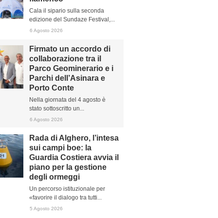
Cala il sipario sulla seconda
edizione del Sundaze Festival,...
6 Agosto 2026
Firmato un accordo di
collaborazione tra il
Parco Geominerario e i
Parchi dell’Asinara e
Porto Conte
Nella giornata del 4 agosto è
stato sottoscritto un...
6 Agosto 2026
Rada di Alghero, l’intesa
sui campi boe: la
Guardia Costiera avvia il
piano per la gestione
degli ormeggi
Un percorso istituzionale per
«favorire il dialogo tra tutti...
5 Agosto 2026