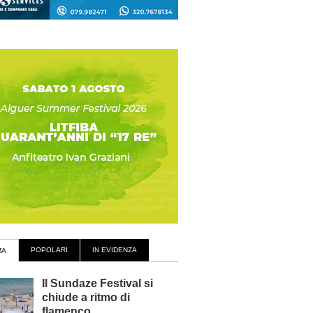
POPOLARI
IN EVIDENZA
MA
Il Sundaze Festival si
chiude a ritmo di
flamenco