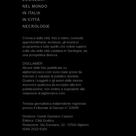
NEL MONDO
IN ITALIA
IN CITTÀ
NECROLOGIE
Cronaca dalla città, foto e video, curiosità,
approfondimenti, inchieste, gli eventi in
programma e tutto quello che volete sapere
sulla vita nella città catalana in Sardegna, da
una prospettiva diversa.
DISCLAIMER
Alcune delle foto pubblicate su
algheroecoeco.com sono state prese da
Internet, e valutate di pubblico dominio.
Qualora i soggetti o gli autori delle stesse
avessero qualcosa da eccepire alla loro
pubblicazione, non esitino a segnalarlo alla
redazione di algheroeco.com
Testata giornalistica indipendente registrata
presso il tribunale di Sassari n° 228/89
Direttore: Gioele Damiano Cantoni
Editrice: Città Grafica
Redazione: Via Goceano, 10 - 07041 Alghero
ISSN 2532-618X