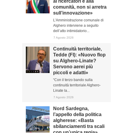
ai ricercatori e alla
comunità, non si arretra
sull’innovazione»
L’Amministrazione comunale di
Alghero interviene a seguito
dell’atto intimidatorio...
7 Agosto 2026
Continuità territoriale,
Tedde (FI): «Nuovo flop
su Alghero-Linate?
Servono aerei più
piccoli e adatti»
“Con il terzo bando sulla
continuità territoriale Alghero-
Linate la...
7 Agosto 2026
Nord Sardegna,
l’appello della politica
algherese: «Basta
sbilanciamenti tra scali
con un’unica regia»