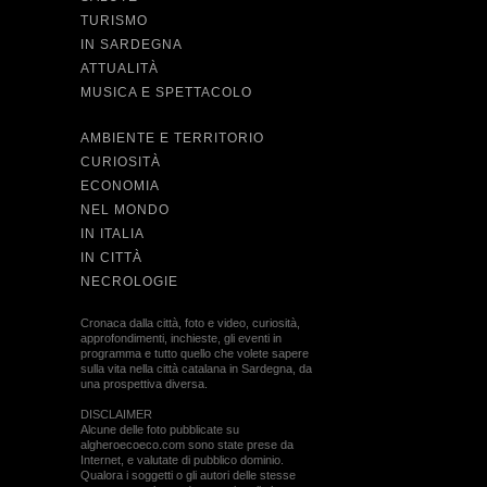
TURISMO
IN SARDEGNA
ATTUALITÀ
MUSICA E SPETTACOLO
AMBIENTE E TERRITORIO
CURIOSITÀ
ECONOMIA
NEL MONDO
IN ITALIA
IN CITTÀ
NECROLOGIE
Cronaca dalla città, foto e video, curiosità,
approfondimenti, inchieste, gli eventi in
programma e tutto quello che volete sapere
sulla vita nella città catalana in Sardegna, da
una prospettiva diversa.
DISCLAIMER
Alcune delle foto pubblicate su
algheroecoeco.com sono state prese da
Internet, e valutate di pubblico dominio.
Qualora i soggetti o gli autori delle stesse