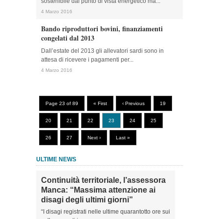
sostenibile dal punto di vista energetico ma...
4 Marzo 2016
Bando riproduttori bovini, finanziamenti
congelati dal 2013
Dall’estate del 2013 gli allevatori sardi sono in
attesa di ricevere i pagamenti per...
4 Marzo 2016
Page 23 of 89
« First
‹ Previous
19
20
21
22
23
24
25
26
27
Next ›
Last »
ULTIME NEWS
Continuità territoriale, l’assessora
Manca: “Massima attenzione ai
disagi degli ultimi giorni”
“I disagi registrati nelle ultime quarantotto ore sui