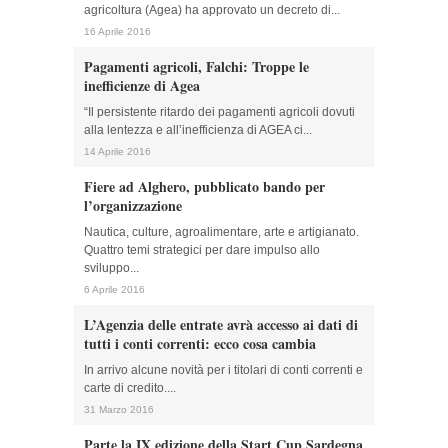
agricoltura (Agea) ha approvato un decreto di...
16 Aprile 2016
Pagamenti agricoli, Falchi: Troppe le
inefficienze di Agea
“Il persistente ritardo dei pagamenti agricoli dovuti
alla lentezza e all’inefficienza di AGEA ci...
14 Aprile 2016
Fiere ad Alghero, pubblicato bando per
l’organizzazione
Nautica, culture, agroalimentare, arte e artigianato.
Quattro temi strategici per dare impulso allo
sviluppo...
6 Aprile 2016
L’Agenzia delle entrate avrà accesso ai dati di
tutti i conti correnti: ecco cosa cambia
In arrivo alcune novità per i titolari di conti correnti e
carte di credito....
31 Marzo 2016
Parte la IX edizione della Start Cup Sardegna