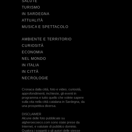
SALUTE
TURISMO
IN SARDEGNA
ATTUALITÀ
MUSICA E SPETTACOLO
AMBIENTE E TERRITORIO
CURIOSITÀ
ECONOMIA
NEL MONDO
IN ITALIA
IN CITTÀ
NECROLOGIE
Cronaca dalla città, foto e video, curiosità,
approfondimenti, inchieste, gli eventi in
programma e tutto quello che volete sapere
sulla vita nella città catalana in Sardegna, da
una prospettiva diversa.
DISCLAIMER
Alcune delle foto pubblicate su
algheroecoeco.com sono state prese da
Internet, e valutate di pubblico dominio.
Qualora i soggetti o gli autori delle stesse