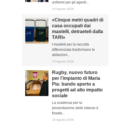
uniformi per gli agenti...
10 Agosto 2026
«Cinque metri quadri di
casa occupati dai
mastelli, detraeteli dalla
TARI»
I mastelli per la raccolta
differenziata trasformano le
abitazioni...
10 Agosto 2026
Rugby, nuovo futuro
per l’impianto di Maria
Pia: bando aperto a
progetti ad alto impatto
sociale
La scadenza per la
presentazione delle istanze è
fissata...
10 Agosto 2026