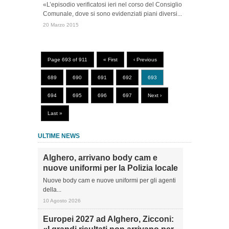
«L’episodio verificatosi ieri nel corso del Consiglio
Comunale, dove si sono evidenziati piani diversi...
20 Marzo 2015
Page 693 of 911
« First
‹ Previous
689
690
691
692
693
694
695
696
697
Next ›
Last »
ULTIME NEWS
Alghero, arrivano body cam e
nuove uniformi per la Polizia locale
Nuove body cam e nuove uniformi per gli agenti
della...
10 Agosto 2026
Europei 2027 ad Alghero, Zicconi: