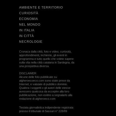
AMBIENTE E TERRITORIO
CURIOSITÀ
ECONOMIA
NEL MONDO
IN ITALIA
IN CITTÀ
NECROLOGIE
Cronaca dalla città, foto e video, curiosità,
approfondimenti, inchieste, gli eventi in
programma e tutto quello che volete sapere
sulla vita nella città catalana in Sardegna, da
una prospettiva diversa.
DISCLAIMER
Alcune delle foto pubblicate su
algheroecoeco.com sono state prese da
Internet, e valutate di pubblico dominio.
Qualora i soggetti o gli autori delle stesse
avessero qualcosa da eccepire alla loro
pubblicazione, non esitino a segnalarlo alla
redazione di algheroeco.com
Testata giornalistica indipendente registrata
presso il tribunale di Sassari n° 228/89