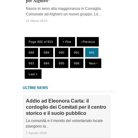
per Alghero”
Nasce in seno alla maggioranza in Consiglio
Comunale ad Alghero un nuovo gruppo. Lo...
21 Marzo 2015
Page 692 of 910
« First
‹ Previous
688
689
690
691
692
693
694
695
696
Next ›
Last »
ULTIME NEWS
Addio ad Eleonora Carta: il
cordoglio dei Comitati per il centro
storico e il suolo pubblico
La comunità e il mondo del volontariato locale
piangono la...
7 Agosto 2026