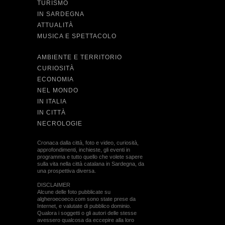
TURISMO
IN SARDEGNA
ATTUALITÀ
MUSICA E SPETTACOLO
AMBIENTE E TERRITORIO
CURIOSITÀ
ECONOMIA
NEL MONDO
IN ITALIA
IN CITTÀ
NECROLOGIE
Cronaca dalla città, foto e video, curiosità,
approfondimenti, inchieste, gli eventi in
programma e tutto quello che volete sapere
sulla vita nella città catalana in Sardegna, da
una prospettiva diversa.
DISCLAIMER
Alcune delle foto pubblicate su
algheroecoeco.com sono state prese da
Internet, e valutate di pubblico dominio.
Qualora i soggetti o gli autori delle stesse
avessero qualcosa da eccepire alla loro