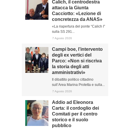
Calich, il centrodestra
attacca la Giunta
Cacciotto: «Lezione di
concretezza da ANAS»
«La riapertura del ponte “Calich I”
sulla SS 291...
7 Agosto 2026
Campi boe, l’intervento
degli ex vertici del
Parco: «Non si riscriva
la storia degli atti
amministrativi»
Il dibattito politico cittadino
sull’Area Marina Protetta e sulla...
7 Agosto 2026
Addio ad Eleonora
Carta: il cordoglio dei
Comitati per il centro
storico e il suolo
pubblico