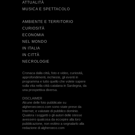
ATTUALITÀ
MUSICA E SPETTACOLO
AMBIENTE E TERRITORIO
CURIOSITÀ
ECONOMIA
NEL MONDO
IN ITALIA
IN CITTÀ
NECROLOGIE
Cronaca dalla città, foto e video, curiosità,
approfondimenti, inchieste, gli eventi in
programma e tutto quello che volete sapere
sulla vita nella città catalana in Sardegna, da
una prospettiva diversa.
DISCLAIMER
Alcune delle foto pubblicate su
algheroecoeco.com sono state prese da
Internet, e valutate di pubblico dominio.
Qualora i soggetti o gli autori delle stesse
avessero qualcosa da eccepire alla loro
pubblicazione, non esitino a segnalarlo alla
redazione di algheroeco.com