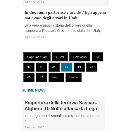
14 Aprile 2014
In dieci anni partorisce e uccide 7 figli appena
nati: casa degli orrori in Utah
Una vera e propria storia dell’orrore quella
scoperta a Pleasant Grove, nello stato dell’Utah,...
14 Aprile 2014
Page 42 of 49
« First
‹ Previous
38
39
40
41
42
43
44
45
46
Next ›
Last »
ULTIME NEWS
Riapertura della ferrovia Sassari-
Alghero, Di Nolfo attacca la Lega
«La Lega non si smentisce e si conferma pronta
a...
7 Agosto 2026