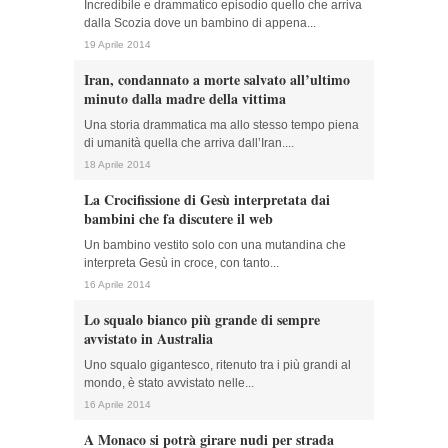
Incredibile e drammatico episodio quello che arriva
dalla Scozia dove un bambino di appena...
19 Aprile 2014
Iran, condannato a morte salvato all’ultimo
minuto dalla madre della vittima
Una storia drammatica ma allo stesso tempo piena
di umanità quella che arriva dall’Iran....
18 Aprile 2014
La Crocifissione di Gesù interpretata dai
bambini che fa discutere il web
Un bambino vestito solo con una mutandina che
interpreta Gesù in croce, con tanto...
16 Aprile 2014
Lo squalo bianco più grande di sempre
avvistato in Australia
Uno squalo gigantesco, ritenuto tra i più grandi al
mondo, è stato avvistato nelle...
16 Aprile 2014
A Monaco si potrà girare nudi per strada