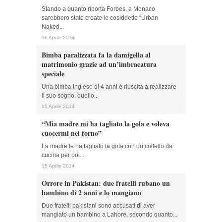
Stando a quanto riporta Forbes, a Monaco
sarebbero state create le cosiddette “Urban
Naked...
16 Aprile 2014
Bimba paralizzata fa la damigella al
matrimonio grazie ad un’imbracatura
speciale
Una bimba inglese di 4 anni è riuscita a realizzare
il suo sogno, quello...
15 Aprile 2014
“Mia madre mi ha tagliato la gola e voleva
cuocermi nel forno”
La madre le ha tagliato la gola con un coltello da
cucina per poi...
15 Aprile 2014
Orrore in Pakistan: due fratelli rubano un
bambino di 2 anni e lo mangiano
Due fratelli pakistani sono accusati di aver
mangiato un bambino a Lahore, secondo quanto...