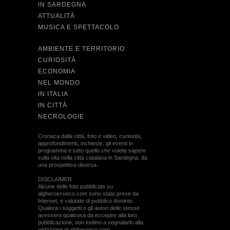
IN SARDEGNA
ATTUALITÀ
MUSICA E SPETTACOLO
AMBIENTE E TERRITORIO
CURIOSITÀ
ECONOMIA
NEL MONDO
IN ITALIA
IN CITTÀ
NECROLOGIE
Cronaca dalla città, foto e video, curiosità,
approfondimenti, inchieste, gli eventi in
programma e tutto quello che volete sapere
sulla vita nella città catalana in Sardegna, da
una prospettiva diversa.
DISCLAIMER
Alcune delle foto pubblicate su
algheroecoeco.com sono state prese da
Internet, e valutate di pubblico dominio.
Qualora i soggetti o gli autori delle stesse
avessero qualcosa da eccepire alla loro
pubblicazione, non esitino a segnalarlo alla
redazione di algheroeco.com