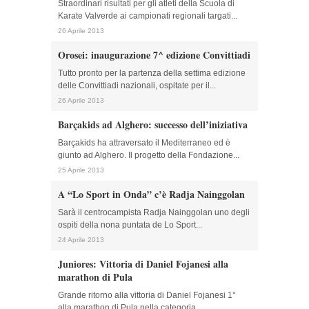
Straordinari risultati per gli atleti della Scuola di
Karate Valverde ai campionati regionali targati...
26 Aprile 2013
Orosei: inaugurazione 7^ edizione Convittiadi
Tutto pronto per la partenza della settima edizione
delle Convittiadi nazionali, ospitate per il...
26 Aprile 2013
Barçakids ad Alghero: successo dell’iniziativa
Barçakids ha attraversato il Mediterraneo ed è
giunto ad Alghero. Il progetto della Fondazione...
25 Aprile 2013
A “Lo Sport in Onda” c’è Radja Nainggolan
Sarà il centrocampista Radja Nainggolan uno degli
ospiti della nona puntata de Lo Sport...
24 Aprile 2013
Juniores: Vittoria di Daniel Fojanesi alla
marathon di Pula
Grande ritorno alla vittoria di Daniel Fojanesi 1°
alla marathon di Pula nella categoria...