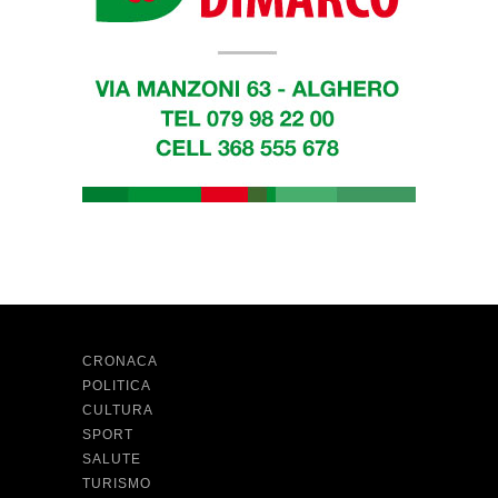
CRONACA
POLITICA
CULTURA
SPORT
SALUTE
TURISMO