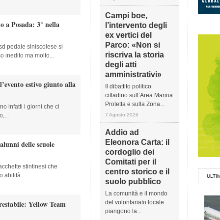
Campi boe,
io a Posada: 3° nella
l’intervento degli
ex vertici del
Parco: «Non si
sd pedale siniscolese si
riscriva la storia
 inedito ma molto...
degli atti
amministrativi»
evento estivo giunto alla
Il dibattito politico
cittadino sull’Area Marina
Protetta e sulla Zona...
 infatti i giorni che ci
,...
7 Agosto 2026
Addio ad
Eleonora Carta: il
alunni delle scuole
cordoglio dei
Comitati per il
racchette stintinesi che
centro storico e il
abilità...
ULTI
suolo pubblico
La comunità e il mondo
restabile: Yellow Team
del volontariato locale
piangono la...