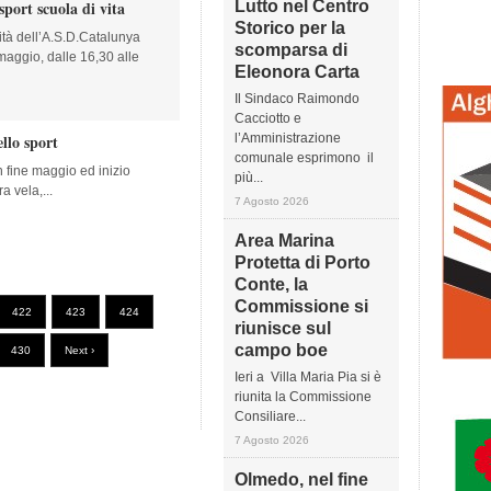
sport scuola di vita
Lutto nel Centro
Storico per la
ità dell’A.S.D.Catalunya
scomparsa di
maggio, dalle 16,30 alle
Eleonora Carta
Il Sindaco Raimondo
Cacciotto e
llo sport
l’Amministrazione
comunale esprimono il
un fine maggio ed inizio
più...
a vela,...
7 Agosto 2026
Area Marina
Protetta di Porto
Conte, la
Commissione si
422
423
424
riunisce sul
campo boe
430
Next ›
Ieri a Villa Maria Pia si è
riunita la Commissione
Consiliare...
7 Agosto 2026
Olmedo, nel fine