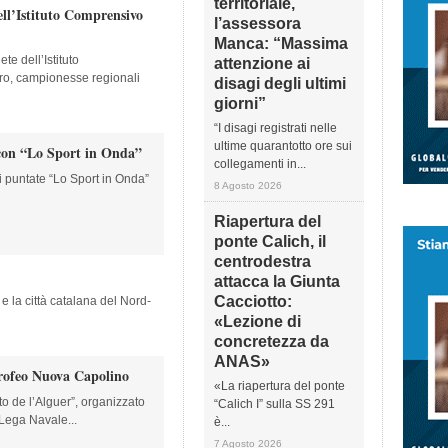
territoriale,
ell’Istituto Comprensivo
l’assessora
Manca: “Massima
te dell’Istituto
attenzione ai
ro, campionesse regionali
disagi degli ultimi
giorni”
“I disagi registrati nelle
ultime quarantotto ore sui
on “Lo Sport in Onda”
collegamenti in...
i puntate “Lo Sport in Onda”
8 Agosto 2026
Riapertura del
ponte Calich, il
centrodestra
attacca la Giunta
Cacciotto:
e la città catalana del Nord-
«Lezione di
concretezza da
ANAS»
trofeo Nuova Capolino
«La riapertura del ponte
to de l’Alguer”, organizzato
“Calich I” sulla SS 291
 Lega Navale...
è...
7 Agosto 2026