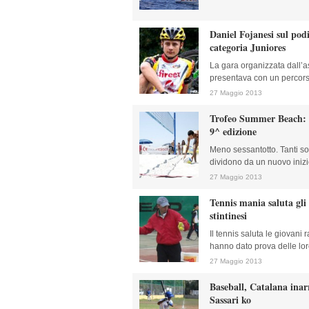
Daniel Fojanesi sul pod
categoria Juniores
La gara organizzata dall’a
presentava con un percorso
27 Maggio 2013
Trofeo Summer Beach: l’
9^ edizione
Meno sessantotto. Tanti sono
dividono da un nuovo inizio
27 Maggio 2013
Tennis mania saluta gli 
stintinesi
Il tennis saluta le giovani 
hanno dato prova delle loro 
27 Maggio 2013
Baseball, Catalana inar
Sassari ko