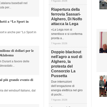
7 Agosto 2026
 Catalana baseball nel
uta per...
Riapertura della
ferrovia Sassari-
Alghero, Di Nolfo
hetti a “Lo Sport in
attacca la Lega
«La Lega non si
port e anche per “Lo Sport in
smentisce e si conferma
pronta a...
7 Agosto 2026
lione di dollari per le
Doppio blackout
 Oklahoma
nell’agro a sud di
Alghero, la
n Durant a favore delle
devastato...
protesta del
Consorzio La
Pussetta
i al più grande evento di
Due interruzioni
dell’erogazione di
energia elettrica nel giro
ria del windsurf italiano, dal
di pochi...
7 Agosto 2026