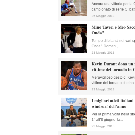
Ancora una vittoria per la
campionato di serie C: batt
26 Maggio 2013
Mino Taveri e Meo Sacc
Onda”
Tempo di bilanci nei vari s
Onda”. Domani,...
23 Maggio 2013
Kevin Durant dona un mi
vittime del tornado in
Meraviglioso gesto di Kevi
vittime del tornado che ha 
23 Maggio 2013
I migliori atleti italian
windsurf dell’anno
Per la prima volta nella sto
1° all’8 giugno, la...
22 Maggio 2013