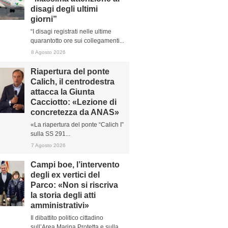
disagi degli ultimi
giorni”
“I disagi registrati nelle ultime
quarantotto ore sui collegamenti...
8 Agosto 2026
Riapertura del ponte
Calich, il centrodestra
attacca la Giunta
Cacciotto: «Lezione di
concretezza da ANAS»
«La riapertura del ponte “Calich I”
sulla SS 291...
7 Agosto 2026
Campi boe, l’intervento
degli ex vertici del
Parco: «Non si riscriva
la storia degli atti
amministrativi»
Il dibattito politico cittadino
sull’Area Marina Protetta e sulla...