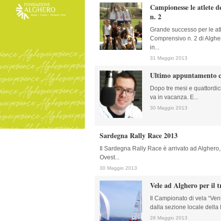
Campionesse le atlete d
n. 2
Grande successo per le atle
Comprensivo n. 2 di Alghe
in...
31 Maggio 2013
Ultimo appuntamento c
Dopo tre mesi e quattordic
va in vacanza. E...
30 Maggio 2013
Sardegna Rally Race 2013
Il Sardegna Rally Race è arrivato ad Alghero, 
Ovest...
30 Maggio 2013
Vele ad Alghero per il 
Il Campionato di vela “Ven
dalla sezione locale della
28 Maggio 2013