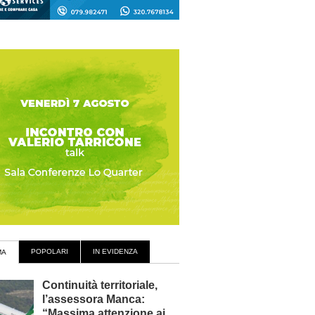
POPOLARI
IN EVIDENZA
MA
Continuità territoriale,
l’assessora Manca:
“Massima attenzione ai