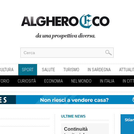
CULTURA
SPORT
SALUTE
TURISMO
IN SARDEGNA
ATTUALI
TORIO
CURIOSITÀ
ECONOMIA
NEL MONDO
IN ITALIA
IN CIT
ULTIME NEWS
Continuità