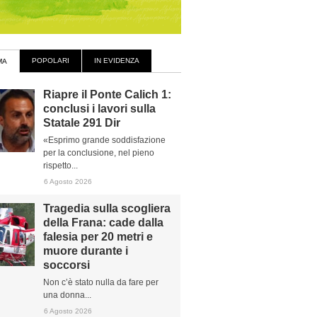
POPOLARI
IN EVIDENZA
MA
Riapre il Ponte Calich 1:
conclusi i lavori sulla
Statale 291 Dir
«Esprimo grande soddisfazione
per la conclusione, nel pieno
rispetto...
6 Agosto 2026
Tragedia sulla scogliera
della Frana: cade dalla
falesia per 20 metri e
muore durante i
soccorsi
Non c’è stato nulla da fare per
una donna...
6 Agosto 2026