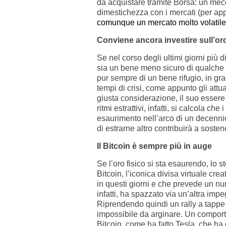
da acquistare tramite Borsa: un me
dimestichezza con i mercati (per ap
comunque un mercato molto volatile
Conviene ancora investire sull’or
Se nel corso degli ultimi giorni più d
sia un bene meno sicuro di qualche t
pur sempre di un bene rifugio, in gr
tempi di crisi, come appunto gli attu
giusta considerazione, il suo essere 
ritmi estrattivi, infatti, si calcola ch
esaurimento nell’arco di un decennio
di estrarne altro contribuirà a sosten
Il Bitcoin è sempre più in auge
Se l’oro fisico si sta esaurendo, lo s
Bitcoin, l’iconica divisa virtuale cr
in questi giorni e che prevede un nu
infatti, ha spazzato via un’altra imp
Riprendendo quindi un rally a tapp
impossibile da arginare. Un comport
Bitcoin, come ha fatto Tesla, che ha c