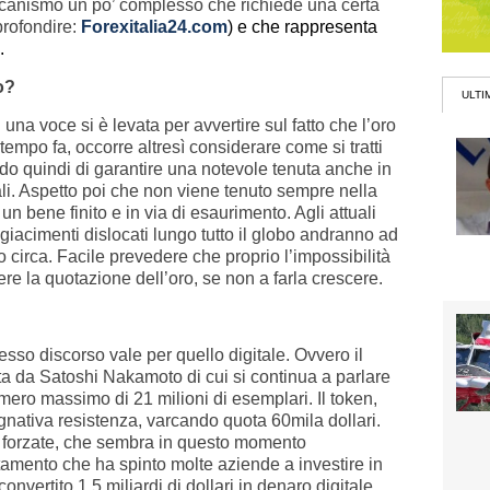
ccanismo un po’ complesso che richiede una certa
profondire:
Forexitalia24.com
) e che rappresenta
.
o?
ULTI
i una voce si è levata per avvertire sul fatto che l’oro
empo fa, occorre altresì considerare come si tratti
ado quindi di garantire una notevole tenuta anche in
ali. Aspetto poi che non viene tenuto sempre nella
un bene finito e in via di esaurimento. Agli attuali
e i giacimenti dislocati lungo tutto il globo andranno ad
 circa. Facile prevedere che proprio l’impossibilità
ere la quotazione dell’oro, se non a farla crescere.
tesso discorso vale per quello digitale. Ovvero il
eata da Satoshi Nakamoto di cui si continua a parlare
mero massimo di 21 milioni di esemplari. Il token,
egnativa resistenza, varcando quota 60mila dollari.
e forzate, che sembra in questo momento
amento che ha spinto molte aziende a investire in
onvertito 1,5 miliardi di dollari in denaro digitale