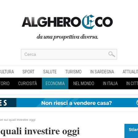
CULTURA
SPORT
SALUTE
TURISMO
IN SARDEGNA
ATTUALI
TORIO
CURIOSITÀ
ECONOMIA
NEL MONDO
IN ITALIA
IN CIT
set sui quali investire oggi
 quali investire oggi