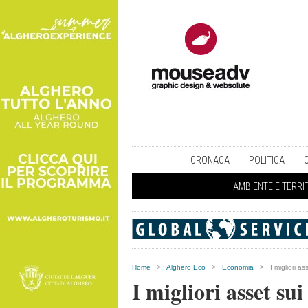
CRONACA
POLITICA
AMBIENTE E TERRI
Home
>
Alghero Eco
>
Economia
>
I migliori as
I migliori asset sui