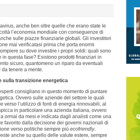
avirus, anche ben oltre quelle che erano state le
fficoltà l’economia mondiale con conseguenze di
nche sulle piazze finanziarie globali. Gli investitori
ione mai verificatasi prima che porta enormi
ompiere su dove investire i propri soldi: quali sono
 in questa fase? Esistono prodotti finanziari in
ento sicuro, quantomeno un riparo da eventuali
 da tenere a mente.
 sulla transizione energetica
 esperti consigliano in questo momento di puntare
getica. Ovvero sulle aziende del settore le quali
verso l’utilizzo di fonti di energia rinnovabili, al
 spicca in particolare una azienda italiana, ovvero
za ormai da mesi e indicata dagli analisti come una
re favorito dalla decisione dei governi nazionali di
ione verso politiche sempre più
ecofriendly
.
nveste anche su quello delle valute estere, sempre