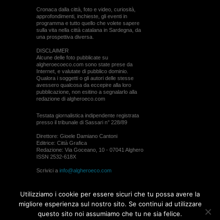
Cronaca dalla città, foto e video, curiosità,
approfondimenti, inchieste, gli eventi in
programma e tutto quello che volete sapere
sulla vita nella città catalana in Sardegna, da
una prospettiva diversa.
DISCLAIMER
Alcune delle foto pubblicate su
algheroecoeco.com sono state prese da
Internet, e valutate di pubblico dominio.
Qualora i soggetti o gli autori delle stesse
avessero qualcosa da eccepire alla loro
pubblicazione, non esitino a segnalarlo alla
redazione di algheroeco.com
Testata giornalistica indipendente registrata
presso il tribunale di Sassari n° 228/89
Direttore: Gioele Damiano Cantoni
Editrice: Città Grafica
Redazione: Via Goceano, 10 - 07041 Alghero
ISSN 2532-618X
Scrivici a
info@algheroeco.com
Webmaster:
WebRiver
Utilizziamo i cookie per essere sicuri che tu possa avere la
© ALGHERO ECO Riproduzione solo con il
migliore esperienza sul nostro sito. Se continui ad utilizzare
permesso di algheroeco.com
questo sito noi assumiamo che tu ne sia felice.