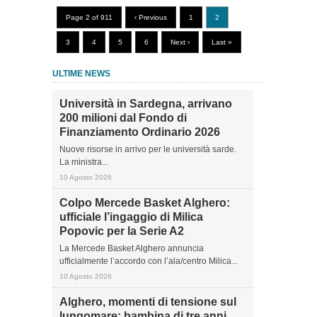
Page 2 of 911
‹ Previous
1
2
3
4
5
6
Next ›
Last »
ULTIME NEWS
Università in Sardegna, arrivano
200 milioni dal Fondo di
Finanziamento Ordinario 2026
Nuove risorse in arrivo per le università sarde.
La ministra...
10 Agosto 2026
Colpo Mercede Basket Alghero:
ufficiale l’ingaggio di Milica
Popovic per la Serie A2
La Mercede Basket Alghero annuncia
ufficialmente l’accordo con l’ala/centro Milica...
10 Agosto 2026
Alghero, momenti di tensione sul
lungomare: bambina di tre anni