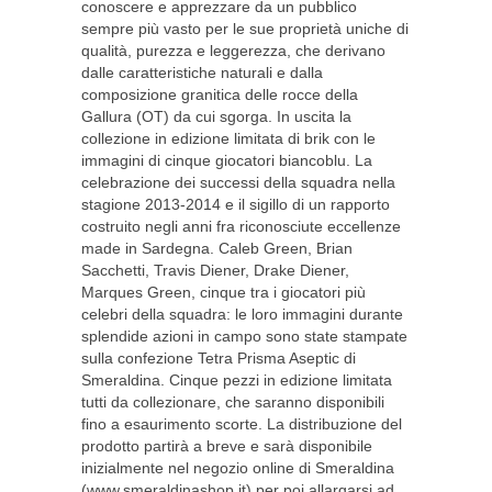
conoscere e apprezzare da un pubblico
sempre più vasto per le sue proprietà uniche di
qualità, purezza e leggerezza, che derivano
dalle caratteristiche naturali e dalla
composizione granitica delle rocce della
Gallura (OT) da cui sgorga. In uscita la
collezione in edizione limitata di brik con le
immagini di cinque giocatori biancoblu. La
celebrazione dei successi della squadra nella
stagione 2013-2014 e il sigillo di un rapporto
costruito negli anni fra riconosciute eccellenze
made in Sardegna. Caleb Green, Brian
Sacchetti, Travis Diener, Drake Diener,
Marques Green, cinque tra i giocatori più
celebri della squadra: le loro immagini durante
splendide azioni in campo sono state stampate
sulla confezione Tetra Prisma Aseptic di
Smeraldina. Cinque pezzi in edizione limitata
tutti da collezionare, che saranno disponibili
fino a esaurimento scorte. La distribuzione del
prodotto partirà a breve e sarà disponibile
inizialmente nel negozio online di Smeraldina
(www.smeraldinashop.it) per poi allargarsi ad