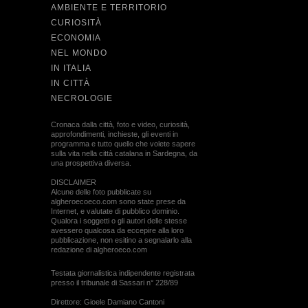
AMBIENTE E TERRITORIO
CURIOSITÀ
ECONOMIA
NEL MONDO
IN ITALIA
IN CITTÀ
NECROLOGIE
Cronaca dalla città, foto e video, curiosità,
approfondimenti, inchieste, gli eventi in
programma e tutto quello che volete sapere
sulla vita nella città catalana in Sardegna, da
una prospettiva diversa.
DISCLAIMER
Alcune delle foto pubblicate su
algheroecoeco.com sono state prese da
Internet, e valutate di pubblico dominio.
Qualora i soggetti o gli autori delle stesse
avessero qualcosa da eccepire alla loro
pubblicazione, non esitino a segnalarlo alla
redazione di algheroeco.com
Testata giornalistica indipendente registrata
presso il tribunale di Sassari n° 228/89
Direttore: Gioele Damiano Cantoni