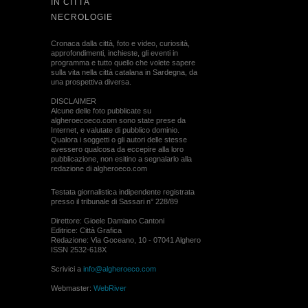
IN CITTÀ
NECROLOGIE
Cronaca dalla città, foto e video, curiosità,
approfondimenti, inchieste, gli eventi in
programma e tutto quello che volete sapere
sulla vita nella città catalana in Sardegna, da
una prospettiva diversa.
DISCLAIMER
Alcune delle foto pubblicate su
algheroecoeco.com sono state prese da
Internet, e valutate di pubblico dominio.
Qualora i soggetti o gli autori delle stesse
avessero qualcosa da eccepire alla loro
pubblicazione, non esitino a segnalarlo alla
redazione di algheroeco.com
Testata giornalistica indipendente registrata
presso il tribunale di Sassari n° 228/89
Direttore: Gioele Damiano Cantoni
Editrice: Città Grafica
Redazione: Via Goceano, 10 - 07041 Alghero
ISSN 2532-618X
Scrivici a
info@algheroeco.com
Webmaster:
WebRiver
© ALGHERO ECO Riproduzione solo con il