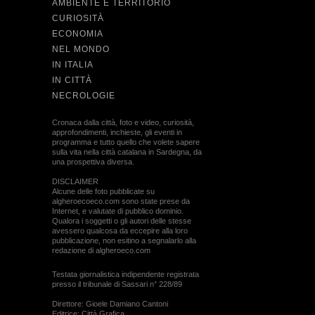
AMBIENTE E TERRITORIO
CURIOSITÀ
ECONOMIA
NEL MONDO
IN ITALIA
IN CITTÀ
NECROLOGIE
Cronaca dalla città, foto e video, curiosità,
approfondimenti, inchieste, gli eventi in
programma e tutto quello che volete sapere
sulla vita nella città catalana in Sardegna, da
una prospettiva diversa.
DISCLAIMER
Alcune delle foto pubblicate su
algheroecoeco.com sono state prese da
Internet, e valutate di pubblico dominio.
Qualora i soggetti o gli autori delle stesse
avessero qualcosa da eccepire alla loro
pubblicazione, non esitino a segnalarlo alla
redazione di algheroeco.com
Testata giornalistica indipendente registrata
presso il tribunale di Sassari n° 228/89
Direttore: Gioele Damiano Cantoni
Editrice: Città Grafica