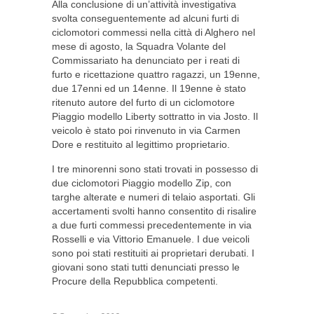
Alla conclusione di un’attività investigativa
svolta conseguentemente ad alcuni furti di
ciclomotori commessi nella città di Alghero nel
mese di agosto, la Squadra Volante del
Commissariato ha denunciato per i reati di
furto e ricettazione quattro ragazzi, un 19enne,
due 17enni ed un 14enne. Il 19enne è stato
ritenuto autore del furto di un ciclomotore
Piaggio modello Liberty sottratto in via Josto. Il
veicolo è stato poi rinvenuto in via Carmen
Dore e restituito al legittimo proprietario.
I tre minorenni sono stati trovati in possesso di
due ciclomotori Piaggio modello Zip, con
targhe alterate e numeri di telaio asportati. Gli
accertamenti svolti hanno consentito di risalire
a due furti commessi precedentemente in via
Rosselli e via Vittorio Emanuele. I due veicoli
sono poi stati restituiti ai proprietari derubati. I
giovani sono stati tutti denunciati presso le
Procure della Repubblica competenti.