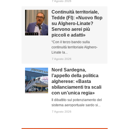
7 Agosto 2026
Continuità territoriale,
Tedde (FI): «Nuovo flop
su Alghero-Linate?
Servono aerei più
piccoli e adatti»
“Con il terzo bando sulla
continuità territoriale Alghero-
Linate la...
7 Agosto 2026
Nord Sardegna,
l’appello della politica
algherese: «Basta
sbilanciamenti tra scali
con un’unica regia»
Il dibattito sul potenziamento del
sistema aeroportuale sardo si...
7 Agosto 2026