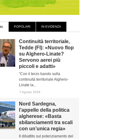
POPOLARI
IN EVIDENZA
MA
Continuità territoriale,
Tedde (FI): «Nuovo flop
su Alghero-Linate?
Servono aerei più
piccoli e adatti»
“Con il terzo bando sulla
continuità territoriale Alghero-
Linate la...
7 Agosto 2026
Nord Sardegna,
l’appello della politica
algherese: «Basta
sbilanciamenti tra scali
con un’unica regia»
Il dibattito sul potenziamento del