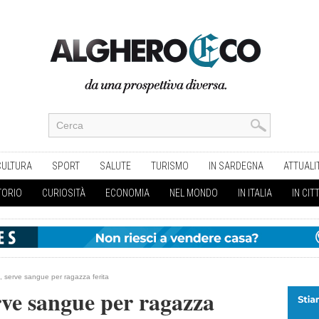
CULTURA
SPORT
SALUTE
TURISMO
IN SARDEGNA
ATTUALI
TORIO
CURIOSITÀ
ECONOMIA
NEL MONDO
IN ITALIA
IN CIT
ri, serve sangue per ragazza ferita
erve sangue per ragazza