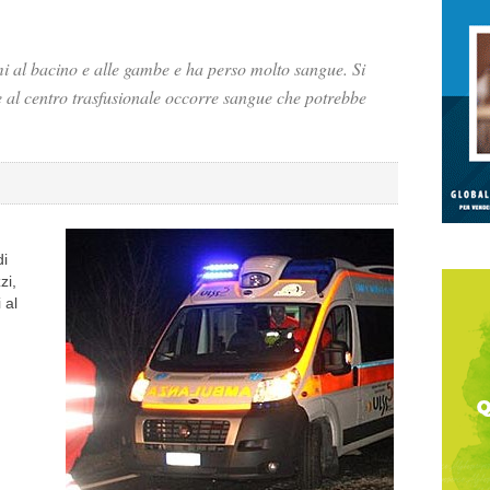
mi al bacino e alle gambe e ha perso molto sangue. Si
 e al centro trasfusionale occorre sangue che potrebbe
di
zi,
 al