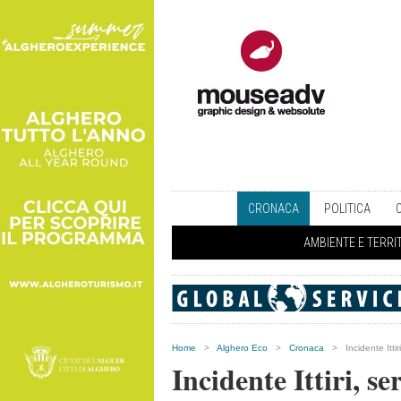
CRONACA
POLITICA
AMBIENTE E TERRI
Home
>
Alghero Eco
>
Cronaca
>
Incidente Itti
Incidente Ittiri, s