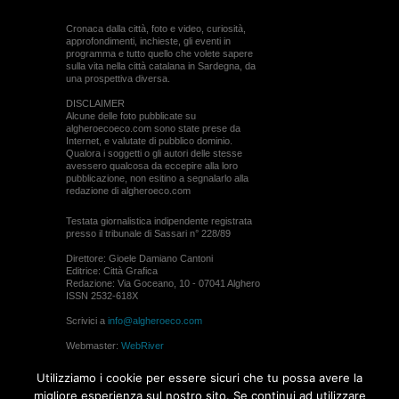
Cronaca dalla città, foto e video, curiosità,
approfondimenti, inchieste, gli eventi in
programma e tutto quello che volete sapere
sulla vita nella città catalana in Sardegna, da
una prospettiva diversa.
DISCLAIMER
Alcune delle foto pubblicate su
algheroecoeco.com sono state prese da
Internet, e valutate di pubblico dominio.
Qualora i soggetti o gli autori delle stesse
avessero qualcosa da eccepire alla loro
pubblicazione, non esitino a segnalarlo alla
redazione di algheroeco.com
Testata giornalistica indipendente registrata
presso il tribunale di Sassari n° 228/89
Direttore: Gioele Damiano Cantoni
Editrice: Città Grafica
Redazione: Via Goceano, 10 - 07041 Alghero
ISSN 2532-618X
Scrivici a
info@algheroeco.com
Webmaster:
WebRiver
© ALGHERO ECO Riproduzione solo con il
Utilizziamo i cookie per essere sicuri che tu possa avere la
permesso di algheroeco.com
migliore esperienza sul nostro sito. Se continui ad utilizzare