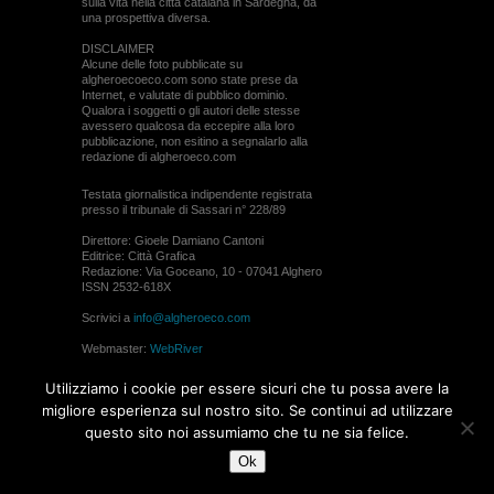
sulla vita nella città catalana in Sardegna, da
una prospettiva diversa.
DISCLAIMER
Alcune delle foto pubblicate su
algheroecoeco.com sono state prese da
Internet, e valutate di pubblico dominio.
Qualora i soggetti o gli autori delle stesse
avessero qualcosa da eccepire alla loro
pubblicazione, non esitino a segnalarlo alla
redazione di algheroeco.com
Testata giornalistica indipendente registrata
presso il tribunale di Sassari n° 228/89
Direttore: Gioele Damiano Cantoni
Editrice: Città Grafica
Redazione: Via Goceano, 10 - 07041 Alghero
ISSN 2532-618X
Scrivici a
info@algheroeco.com
Webmaster:
WebRiver
© ALGHERO ECO Riproduzione solo con il
Utilizziamo i cookie per essere sicuri che tu possa avere la
permesso di algheroeco.com
migliore esperienza sul nostro sito. Se continui ad utilizzare
questo sito noi assumiamo che tu ne sia felice.
WEB DESIGN
Ok