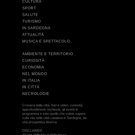
CULTURA
SPORT
SALUTE
TURISMO
IN SARDEGNA
ATTUALITÀ
MUSICA E SPETTACOLO
AMBIENTE E TERRITORIO
CURIOSITÀ
ECONOMIA
NEL MONDO
IN ITALIA
IN CITTÀ
NECROLOGIE
Cronaca dalla città, foto e video, curiosità,
approfondimenti, inchieste, gli eventi in
programma e tutto quello che volete sapere
sulla vita nella città catalana in Sardegna, da
una prospettiva diversa.
DISCLAIMER
Alcune delle foto pubblicate su