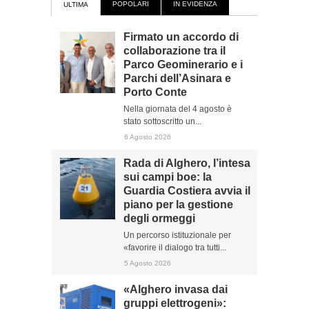
POPOLARI
IN EVIDENZA
ULTIMA
Firmato un accordo di
collaborazione tra il
Parco Geominerario e i
Parchi dell’Asinara e
Porto Conte
Nella giornata del 4 agosto è
stato sottoscritto un...
6 Agosto 2026
Rada di Alghero, l’intesa
sui campi boe: la
Guardia Costiera avvia il
piano per la gestione
degli ormeggi
Un percorso istituzionale per
«favorire il dialogo tra tutti...
5 Agosto 2026
«Alghero invasa dai
gruppi elettrogeni»: