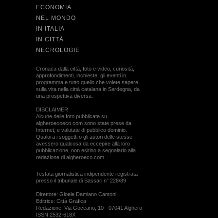
ECONOMIA
NEL MONDO
IN ITALIA
IN CITTÀ
NECROLOGIE
Cronaca dalla città, foto e video, curiosità,
approfondimenti, inchieste, gli eventi in
programma e tutto quello che volete sapere
sulla vita nella città catalana in Sardegna, da
una prospettiva diversa.
DISCLAIMER
Alcune delle foto pubblicate su
algheroecoeco.com sono state prese da
Internet, e valutate di pubblico dominio.
Qualora i soggetti o gli autori delle stesse
avessero qualcosa da eccepire alla loro
pubblicazione, non esitino a segnalarlo alla
redazione di algheroeco.com
Testata giornalistica indipendente registrata
presso il tribunale di Sassari n° 228/89
Direttore: Gioele Damiano Cantoni
Editrice: Città Grafica
Redazione: Via Goceano, 10 - 07041 Alghero
ISSN 2532-618X