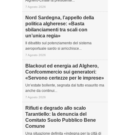
Alghero-Linate la presidente...
7 Agosto 2026
Nord Sardegna, l’appello della
politica algherese: «Basta
sbilanciamenti tra scali con
un’unica regia»
Il dibattito sul potenziamento del sistema
aeroportuale sardo si arricchisce...
7 Agosto 2026
Blackout ed energia ad Alghero,
Confcommercio sui generatori:
«Servono certezze per le imprese»
Un’estate bollente, segnata dal tutto esaurito ma
anche da continui...
7 Agosto 2026
Rifiuti e degrado allo scalo
Tarantiello: la denuncia del
Comitato Suolo Pubblico Bene
Comune
Una situazione definita «indegna per la città di