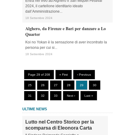
Entra nel vivo ad Alghero il San Miquel Festival
2024, il cartellone identitario ideato
dall’Amministrazione...
18 Settembre 2024
Alghero, da Firenze e Bari per danzare a Lo
Quarter
Koi no Yokan è la sensazione di aver incontrato la
persona per cui si...
18 Settembre 2024
Page 29 of 208
« First
‹ Previous
25
26
27
28
29
30
31
32
33
Next ›
Last »
ULTIME NEWS
Lutto nel Centro Storico per la
scomparsa di Eleonora Carta