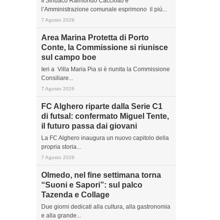
Il Sindaco Raimondo Cacciotto e
l’Amministrazione comunale esprimono il più...
7 Agosto 2026
Area Marina Protetta di Porto
Conte, la Commissione si riunisce
sul campo boe
Ieri a Villa Maria Pia si è riunita la Commissione
Consiliare...
7 Agosto 2026
FC Alghero riparte dalla Serie C1
di futsal: confermato Miguel Tente,
il futuro passa dai giovani
La FC Alghero inaugura un nuovo capitolo della
propria storia...
7 Agosto 2026
Olmedo, nel fine settimana torna
“Suoni e Sapori”: sul palco
Tazenda e Collage
Due giorni dedicati alla cultura, alla gastronomia
e alla grande...