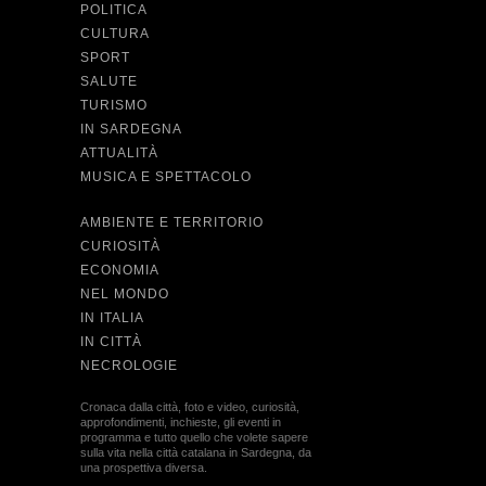
POLITICA
CULTURA
SPORT
SALUTE
TURISMO
IN SARDEGNA
ATTUALITÀ
MUSICA E SPETTACOLO
AMBIENTE E TERRITORIO
CURIOSITÀ
ECONOMIA
NEL MONDO
IN ITALIA
IN CITTÀ
NECROLOGIE
Cronaca dalla città, foto e video, curiosità,
approfondimenti, inchieste, gli eventi in
programma e tutto quello che volete sapere
sulla vita nella città catalana in Sardegna, da
una prospettiva diversa.