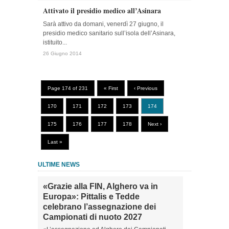
Attivato il presidio medico all’Asinara
Sarà attivo da domani, venerdì 27 giugno, il
presidio medico sanitario sull’isola dell’Asinara,
istituito...
26 Giugno 2014
Page 174 of 231
« First
‹ Previous
170
171
172
173
174
175
176
177
178
Next ›
Last »
ULTIME NEWS
«Grazie alla FIN, Alghero va in
Europa»: Pittalis e Tedde
celebrano l’assegnazione dei
Campionati di nuoto 2027