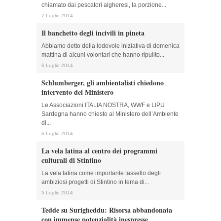
chiamato dai pescatori algheresi, la porzione...
7 Luglio 2014
Il banchetto degli incivili in pineta
Abbiamo detto della lodevole iniziativa di domenica
mattina di alcuni volontari che hanno ripulito...
6 Luglio 2014
Schlumberger, gli ambientalisti chiedono
intervento del Ministero
Le Associazioni ITALIA NOSTRA, WWF e LIPU
Sardegna hanno chiesto al Ministero dell’Ambiente
di...
6 Luglio 2014
La vela latina al centro dei programmi
culturali di Stintino
La vela latina come importante tassello degli
ambiziosi progetti di Stintino in tema di...
5 Luglio 2014
Tedde su Surigheddu: Risorsa abbandonata
con immense potenzialità inespresse