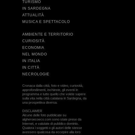
TURISMO
IN SARDEGNA
ATTUALITÀ
MUSICA E SPETTACOLO
AMBIENTE E TERRITORIO
CURIOSITÀ
ECONOMIA
NEL MONDO
IN ITALIA
IN CITTÀ
NECROLOGIE
Cronaca dalla città, foto e video, curiosità,
approfondimenti, inchieste, gli eventi in
programma e tutto quello che volete sapere
sulla vita nella città catalana in Sardegna, da
una prospettiva diversa.
DISCLAIMER
Alcune delle foto pubblicate su
algheroecoeco.com sono state prese da
Internet, e valutate di pubblico dominio.
Qualora i soggetti o gli autori delle stesse
avessero qualcosa da eccepire alla loro