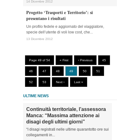
14 Dicembre 2012
Progetto ‘Trasporti e Territorio’: si
presentano i risultati
Un profilo fedele e aggiornato del viaggiatore,
specie dell’utente di voli low cost, che...
13 Dicembre 2012
Page 49 of 54
« First
‹ Previous
45
46
47
48
49
50
51
52
53
Next ›
Last »
ULTIME NEWS
Continuità territoriale, l’assessora
Manca: “Massima attenzione ai
disagi degli ultimi giorni”
“I disagi registrati nelle ultime quarantotto ore sui
collegamenti in...