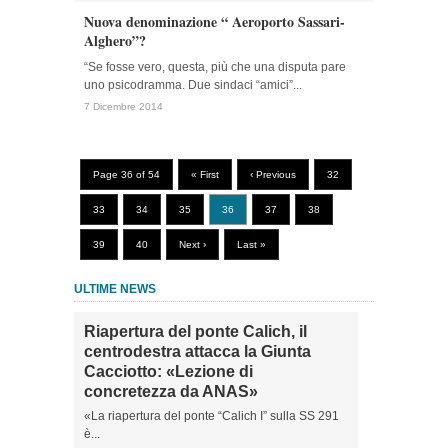
Nuova denominazione “ Aeroporto Sassari-
Alghero”?
“Se fosse vero, questa, più che una disputa pare
uno psicodramma. Due sindaci “amici”...
7 Dicembre 2014
Page 36 of 54
« First
‹ Previous
32
33
34
35
36
37
38
39
40
Next ›
Last »
ULTIME NEWS
Riapertura del ponte Calich, il
centrodestra attacca la Giunta
Cacciotto: «Lezione di
concretezza da ANAS»
«La riapertura del ponte “Calich I” sulla SS 291
è...