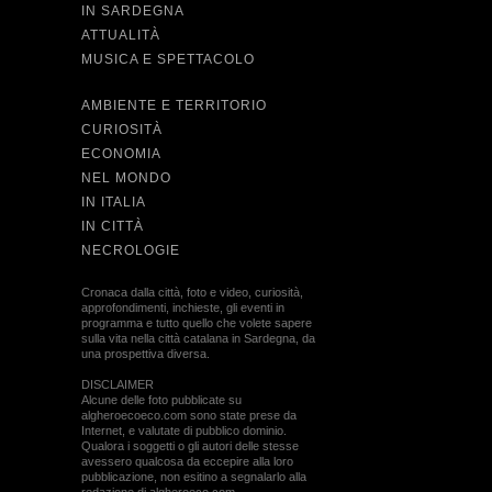
IN SARDEGNA
ATTUALITÀ
MUSICA E SPETTACOLO
AMBIENTE E TERRITORIO
CURIOSITÀ
ECONOMIA
NEL MONDO
IN ITALIA
IN CITTÀ
NECROLOGIE
Cronaca dalla città, foto e video, curiosità,
approfondimenti, inchieste, gli eventi in
programma e tutto quello che volete sapere
sulla vita nella città catalana in Sardegna, da
una prospettiva diversa.
DISCLAIMER
Alcune delle foto pubblicate su
algheroecoeco.com sono state prese da
Internet, e valutate di pubblico dominio.
Qualora i soggetti o gli autori delle stesse
avessero qualcosa da eccepire alla loro
pubblicazione, non esitino a segnalarlo alla