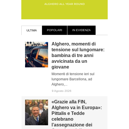
POPOLARI
IN EVIDENZA
ULTIMA
Alghero, momenti di
tensione sul lungomare:
bambina di tre anni
avvicinata da un
giovane
Momenti di tensione ieri sul
lungomare Barcellona, ad
Alghero,...
9 Agosto 2026
«Grazie alla FIN,
Alghero va in Europa»:
Pittalis e Tedde
celebrano
l’assegnazione dei