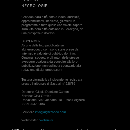
NECROLOGIE
Cronaca dalla città, foto e video, curiosità,
approfondimenti, inchieste, gli eventi in
programma e tutto quello che volete sapere
sulla vita nella città catalana in Sardegna, da
una prospettiva diversa.
DISCLAIMER
Alcune delle foto pubblicate su
algheroecoeco.com sono state prese da
Internet, e valutate di pubblico dominio.
Qualora i soggetti o gli autori delle stesse
avessero qualcosa da eccepire alla loro
pubblicazione, non esitino a segnalarlo alla
redazione di algheroeco.com
Testata giornalistica indipendente registrata
presso il tribunale di Sassari n° 228/89
Direttore: Gioele Damiano Cantoni
Editrice: Città Grafica
Redazione: Via Goceano, 10 - 07041 Alghero
ISSN 2532-618X
Scrivici a
info@algheroeco.com
Webmaster:
WebRiver
© ALGHERO ECO Riproduzione solo con il