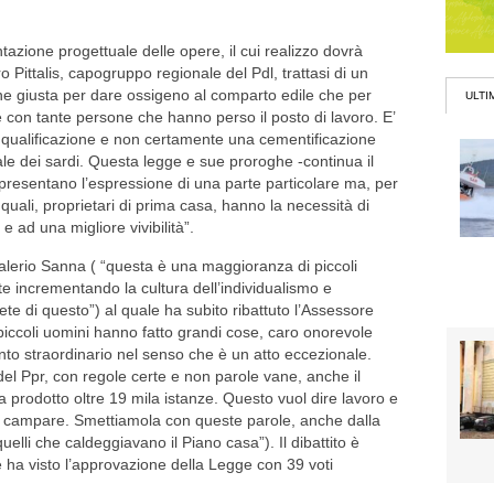
azione progettuale delle opere, il cui realizzo dovrà
ro Pittalis, capogruppo regionale del Pdl, trattasi di un
one giusta per dare ossigeno al comparto edile che per
ULTI
con tante persone che hanno perso il posto di lavoro. E’
 qualificazione e non certamente una cementificazione
le dei sardi. Questa legge e sue proroghe -continua il
resentano l’espressione di una parte particolare ma, per
 i quali, proprietari di prima casa, hanno la necessità di
 ad una migliore vivibilità”.
valerio Sanna ( “questa è una maggioranza di piccoli
te incrementando la cultura dell’individualismo e
te di questo”) al quale ha subito ribattuto l’Assessore
i piccoli uomini hanno fatto grandi cose, caro onorevole
to straordinario nel senso che è un atto eccezionale.
el Ppr, con regole certe e non parole vane, anche il
 prodotto oltre 19 mila istanze. Questo vuol dire lavoro e
a campare. Smettiamola con queste parole, anche dalla
elli che caldeggiavano il Piano casa”). Il dibattito è
e ha visto l’approvazione della Legge con 39 voti