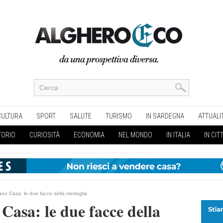
CULTURA
SPORT
SALUTE
TURISMO
IN SARDEGNA
ATTUALI
TORIO
CURIOSITÀ
ECONOMIA
NEL MONDO
IN ITALIA
IN CIT
iano Casa: le due facce della medaglia
Casa: le due facce della