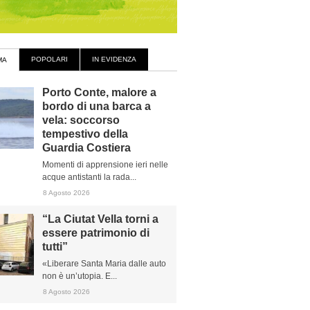
POPOLARI
IN EVIDENZA
MA
Porto Conte, malore a
bordo di una barca a
vela: soccorso
tempestivo della
Guardia Costiera
Momenti di apprensione ieri nelle
acque antistanti la rada...
8 Agosto 2026
“La Ciutat Vella torni a
essere patrimonio di
tutti”
«Liberare Santa Maria dalle auto
non è un’utopia. E...
8 Agosto 2026