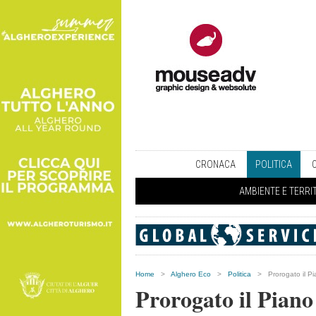
CRONACA
POLITICA
AMBIENTE E TERRI
Home
>
Alghero Eco
>
Politica
>
Prorogato il P
Prorogato il Piano 