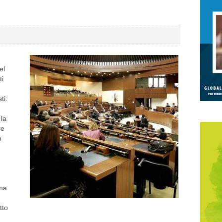
el
ti
ti:
 la
re
o
mma
tto