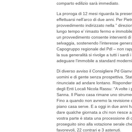
comparto edilizio sarà immediato.
La proroga di 12 mesi riguarda la present
effettuarsi nell’arco di due anni. Per Piet
provvedimento indirizzato nella ” direzi
lungo tempo e’ rimasto fermo e immobile 
un provvedimento consente interventi di
selvaggia, sostenendo l’interesse genera
Capogruppo regionale del Pdl – non rapp
la sua generalità si rivolge a tutti i sardi
adeguare l’immobile a standard moderni e
Di diverso avviso il Consigliere Pd Gian
uomini e di gente senza prospettiva. Sta
rinunciate ad andare lontano. Rispondere
degli Enti Locali Nicola Rassu: “A volte 
Sanna. Il Piano casa rimane uno strumen
Fino a quando non avremo la revisione d
piano casa serve. E a oggi in due anni ha
dare qualche giornata a chi non riesce 
vostra parte è stata una processione di qu
proseguito sino alla votazione serale ch
favorevoli, 22 contrari e 3 astenuti.