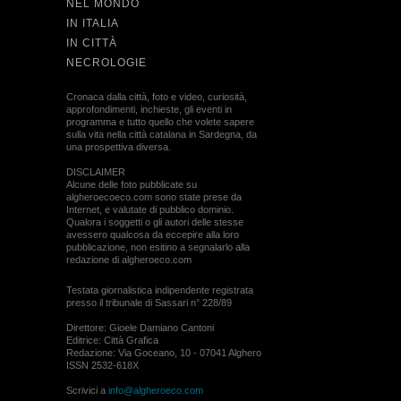
NEL MONDO
IN ITALIA
IN CITTÀ
NECROLOGIE
Cronaca dalla città, foto e video, curiosità,
approfondimenti, inchieste, gli eventi in
programma e tutto quello che volete sapere
sulla vita nella città catalana in Sardegna, da
una prospettiva diversa.
DISCLAIMER
Alcune delle foto pubblicate su
algheroecoeco.com sono state prese da
Internet, e valutate di pubblico dominio.
Qualora i soggetti o gli autori delle stesse
avessero qualcosa da eccepire alla loro
pubblicazione, non esitino a segnalarlo alla
redazione di algheroeco.com
Testata giornalistica indipendente registrata
presso il tribunale di Sassari n° 228/89
Direttore: Gioele Damiano Cantoni
Editrice: Città Grafica
Redazione: Via Goceano, 10 - 07041 Alghero
ISSN 2532-618X
Scrivici a
info@algheroeco.com