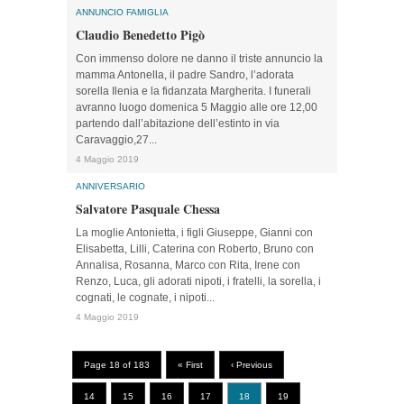
ANNUNCIO FAMIGLIA
Claudio Benedetto Pigò
Con immenso dolore ne danno il triste annuncio la
mamma Antonella, il padre Sandro, l’adorata
sorella Ilenia e la fidanzata Margherita. I funerali
avranno luogo domenica 5 Maggio alle ore 12,00
partendo dall’abitazione dell’estinto in via
Caravaggio,27...
4 Maggio 2019
ANNIVERSARIO
Salvatore Pasquale Chessa
La moglie Antonietta, i figli Giuseppe, Gianni con
Elisabetta, Lilli, Caterina con Roberto, Bruno con
Annalisa, Rosanna, Marco con Rita, Irene con
Renzo, Luca, gli adorati nipoti, i fratelli, la sorella, i
cognati, le cognate, i nipoti...
4 Maggio 2019
Page 18 of 183
« First
‹ Previous
14
15
16
17
18
19