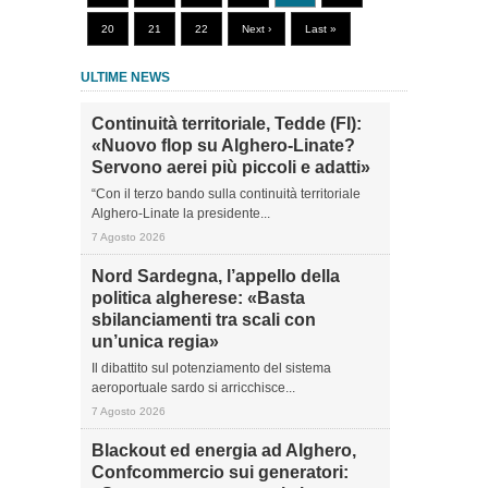
20
21
22
Next ›
Last »
ULTIME NEWS
Continuità territoriale, Tedde (FI):
«Nuovo flop su Alghero-Linate?
Servono aerei più piccoli e adatti»
“Con il terzo bando sulla continuità territoriale
Alghero-Linate la presidente...
7 Agosto 2026
Nord Sardegna, l’appello della
politica algherese: «Basta
sbilanciamenti tra scali con
un’unica regia»
Il dibattito sul potenziamento del sistema
aeroportuale sardo si arricchisce...
7 Agosto 2026
Blackout ed energia ad Alghero,
Confcommercio sui generatori: