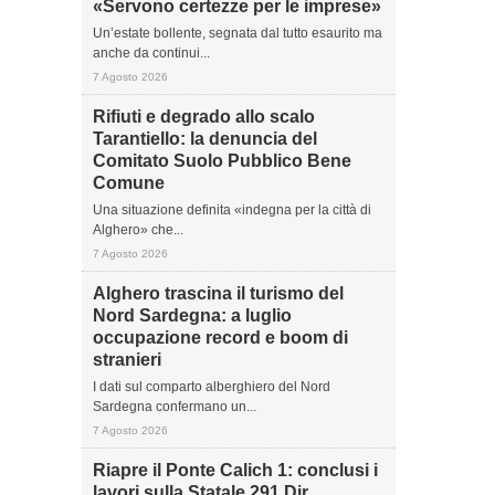
«Servono certezze per le imprese»
Un’estate bollente, segnata dal tutto esaurito ma
anche da continui...
7 Agosto 2026
Rifiuti e degrado allo scalo
Tarantiello: la denuncia del
Comitato Suolo Pubblico Bene
Comune
Una situazione definita «indegna per la città di
Alghero» che...
7 Agosto 2026
Alghero trascina il turismo del
Nord Sardegna: a luglio
occupazione record e boom di
stranieri
I dati sul comparto alberghiero del Nord
Sardegna confermano un...
7 Agosto 2026
Riapre il Ponte Calich 1: conclusi i
lavori sulla Statale 291 Dir