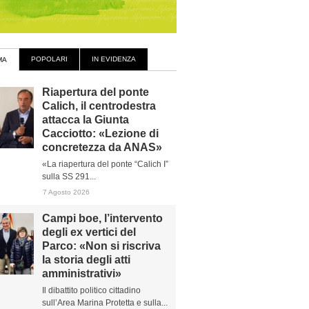
POPOLARI
IN EVIDENZA
MA
Riapertura del ponte
Calich, il centrodestra
attacca la Giunta
Cacciotto: «Lezione di
concretezza da ANAS»
«La riapertura del ponte “Calich I”
sulla SS 291...
7 Agosto 2026
Campi boe, l’intervento
degli ex vertici del
Parco: «Non si riscriva
la storia degli atti
amministrativi»
Il dibattito politico cittadino
sull’Area Marina Protetta e sulla...