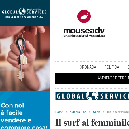
CRONACA
POLITICA
AMBIENTE E TERRI
Home
>
Alghero Eco
>
Sport
>
Il surf al femmin
Il surf al femminil