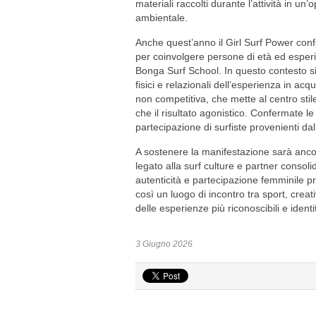
materiali raccolti durante l’attività in un
ambientale.
Anche quest’anno il Girl Surf Power conf
per coinvolgere persone di età ed esperie
Bonga Surf School. In questo contesto si
fisici e relazionali dell’esperienza in ac
non competitiva, che mette al centro stile
che il risultato agonistico. Confermate 
partecipazione di surfiste provenienti dall
A sostenere la manifestazione sarà anco
legato alla surf culture e partner consolida
autenticità e partecipazione femminile p
così un luogo di incontro tra sport, cre
delle esperienze più riconoscibili e identi
3 Giugno 2026