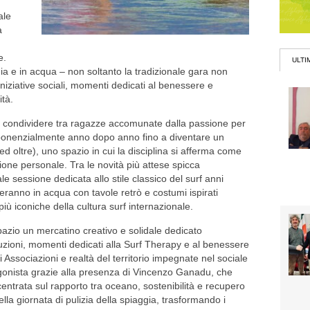
ale
a
e.
ULTI
ia e in acqua – non soltanto la tradizionale gara non
iniziative sociali, momenti dedicati al benessere e
ità.
condividere tra ragazze accomunate dalla passione per
esponenzialmente anno dopo anno fino a diventare un
d oltre), uno spazio in cui la disciplina si afferma come
ione personale. Tra le novità più attese spicca
e sessione dedicata allo stile classico del surf anni
eranno in acqua con tavole retrò e costumi ispirati
iù iconiche della cultura surf internazionale.
spazio un mercatino creativo e solidale dedicato
oduzioni, momenti dedicati alla Surf Therapy e al benessere
i Associazioni e realtà del territorio impegnate nel sociale
tagonista grazie alla presenza di Vincenzo Ganadu, che
centrata sul rapporto tra oceano, sostenibilità e recupero
nella giornata di pulizia della spiaggia, trasformando i