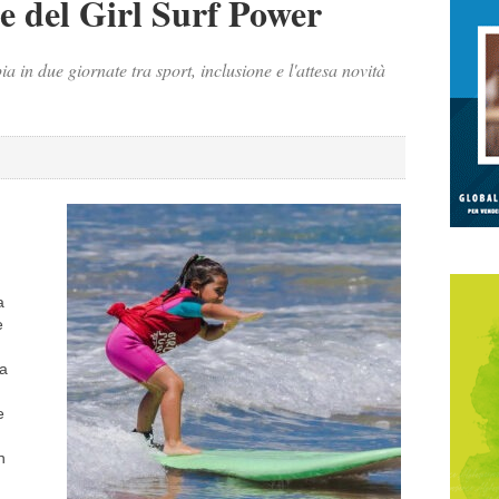
ne del Girl Surf Power
a in due giornate tra sport, inclusione e l'attesa novità
a
e
ta
e
n