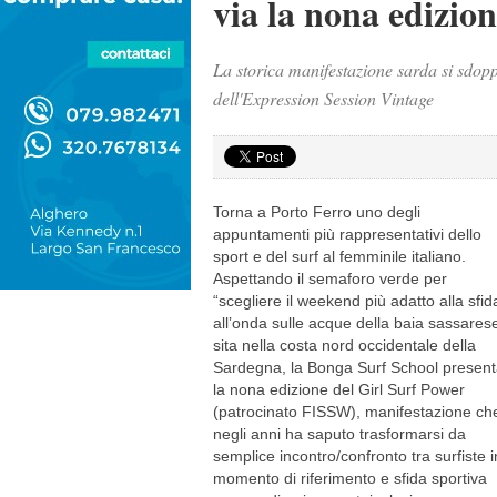
via la nona edizio
La storica manifestazione sarda si sdoppi
dell'Expression Session Vintage
Torna a Porto Ferro uno degli
appuntamenti più rappresentativi dello
sport e del surf al femminile italiano.
Aspettando il semaforo verde per
“scegliere il weekend più adatto alla sfid
all’onda sulle acque della baia sassares
sita nella costa nord occidentale della
Sardegna, la Bonga Surf School presen
la nona edizione del Girl Surf Power
(patrocinato FISSW), manifestazione ch
negli anni ha saputo trasformarsi da
semplice incontro/confronto tra surfiste i
momento di riferimento e sfida sportiva