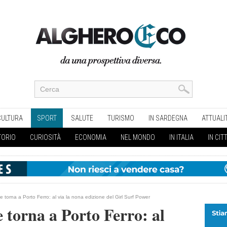
CULTURA
SPORT
SALUTE
TURISMO
IN SARDEGNA
ATTUALI
TORIO
CURIOSITÀ
ECONOMIA
NEL MONDO
IN ITALIA
IN CIT
ile torna a Porto Ferro: al via la nona edizione del Girl Surf Power
e torna a Porto Ferro: al