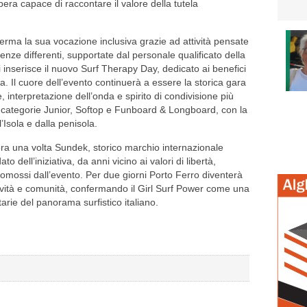
’opera capace di raccontare il valore della tutela
erma la sua vocazione inclusiva grazie ad attività pensate
nze differenti, supportate dal personale qualificato della
 inserisce il nuovo Surf Therapy Day, dedicato ai benefici
qua. Il cuore dell’evento continuerà a essere la storica gara
, interpretazione dell’onda e spirito di condivisione più
le categorie Junior, Softop e Funboard & Longboard, con la
’Isola e dalla penisola.
ra una volta Sundek, storico marchio internazionale
to dell’iniziativa, da anni vicino ai valori di libertà,
romossi dall’evento. Per due giorni Porto Ferro diventerà
atività e comunità, confermando il Girl Surf Power come una
tarie del panorama surfistico italiano.