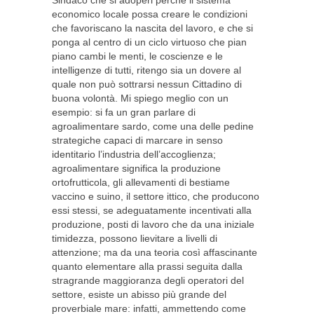
Sindaco che si adoperi perché il sistema
economico locale possa creare le condizioni
che favoriscano la nascita del lavoro, e che si
ponga al centro di un ciclo virtuoso che pian
piano cambi le menti, le coscienze e le
intelligenze di tutti, ritengo sia un dovere al
quale non può sottrarsi nessun Cittadino di
buona volontà. Mi spiego meglio con un
esempio: si fa un gran parlare di
agroalimentare sardo, come una delle pedine
strategiche capaci di marcare in senso
identitario l’industria dell’accoglienza;
agroalimentare significa la produzione
ortofrutticola, gli allevamenti di bestiame
vaccino e suino, il settore ittico, che producono
essi stessi, se adeguatamente incentivati alla
produzione, posti di lavoro che da una iniziale
timidezza, possono lievitare a livelli di
attenzione; ma da una teoria così affascinante
quanto elementare alla prassi seguita dalla
stragrande maggioranza degli operatori del
settore, esiste un abisso più grande del
proverbiale mare: infatti, ammettendo come