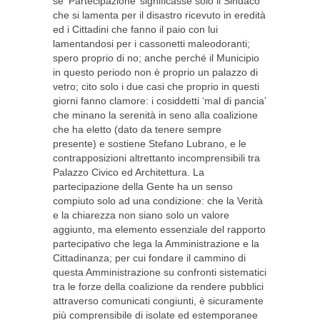
se ‘Partecipazione’ significasse solo il Sindaco
che si lamenta per il disastro ricevuto in eredità
ed i Cittadini che fanno il paio con lui
lamentandosi per i cassonetti maleodoranti;
spero proprio di no; anche perché il Municipio
in questo periodo non è proprio un palazzo di
vetro; cito solo i due casi che proprio in questi
giorni fanno clamore: i cosiddetti ‘mal di pancia’
che minano la serenità in seno alla coalizione
che ha eletto (dato da tenere sempre
presente) e sostiene Stefano Lubrano, e le
contrapposizioni altrettanto incomprensibili tra
Palazzo Civico ed Architettura. La
partecipazione della Gente ha un senso
compiuto solo ad una condizione: che la Verità
e la chiarezza non siano solo un valore
aggiunto, ma elemento essenziale del rapporto
partecipativo che lega la Amministrazione e la
Cittadinanza; per cui fondare il cammino di
questa Amministrazione su confronti sistematici
tra le forze della coalizione da rendere pubblici
attraverso comunicati congiunti, è sicuramente
più comprensibile di isolate ed estemporanee