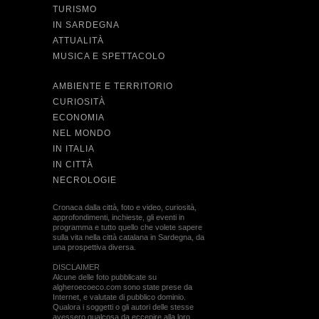
TURISMO
IN SARDEGNA
ATTUALITÀ
MUSICA E SPETTACOLO
AMBIENTE E TERRITORIO
CURIOSITÀ
ECONOMIA
NEL MONDO
IN ITALIA
IN CITTÀ
NECROLOGIE
Cronaca dalla città, foto e video, curiosità,
approfondimenti, inchieste, gli eventi in
programma e tutto quello che volete sapere
sulla vita nella città catalana in Sardegna, da
una prospettiva diversa.
DISCLAIMER
Alcune delle foto pubblicate su
algheroecoeco.com sono state prese da
Internet, e valutate di pubblico dominio.
Qualora i soggetti o gli autori delle stesse
avessero qualcosa da eccepire alla loro