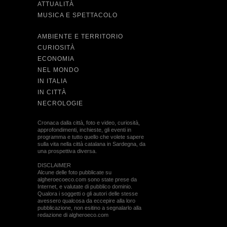
ATTUALITÀ
MUSICA E SPETTACOLO
AMBIENTE E TERRITORIO
CURIOSITÀ
ECONOMIA
NEL MONDO
IN ITALIA
IN CITTÀ
NECROLOGIE
Cronaca dalla città, foto e video, curiosità,
approfondimenti, inchieste, gli eventi in
programma e tutto quello che volete sapere
sulla vita nella città catalana in Sardegna, da
una prospettiva diversa.
DISCLAIMER
Alcune delle foto pubblicate su
algheroecoeco.com sono state prese da
Internet, e valutate di pubblico dominio.
Qualora i soggetti o gli autori delle stesse
avessero qualcosa da eccepire alla loro
pubblicazione, non esitino a segnalarlo alla
redazione di algheroeco.com