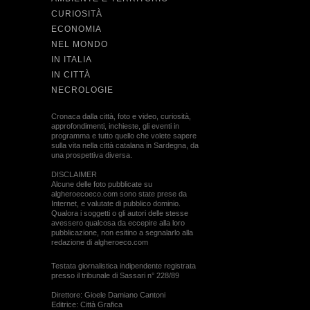
CURIOSITÀ
ECONOMIA
NEL MONDO
IN ITALIA
IN CITTÀ
NECROLOGIE
Cronaca dalla città, foto e video, curiosità,
approfondimenti, inchieste, gli eventi in
programma e tutto quello che volete sapere
sulla vita nella città catalana in Sardegna, da
una prospettiva diversa.
DISCLAIMER
Alcune delle foto pubblicate su
algheroecoeco.com sono state prese da
Internet, e valutate di pubblico dominio.
Qualora i soggetti o gli autori delle stesse
avessero qualcosa da eccepire alla loro
pubblicazione, non esitino a segnalarlo alla
redazione di algheroeco.com
Testata giornalistica indipendente registrata
presso il tribunale di Sassari n° 228/89
Direttore: Gioele Damiano Cantoni
Editrice: Città Grafica