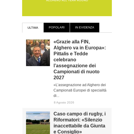
POPOLARI
IN EVIDENZA
ULTIMA
«Grazie alla FIN,
Alghero va in Europa»:
Pittalis e Tedde
celebrano
l’assegnazione dei
Campionati di nuoto
2027
«L’assegnazione ad Alghero dei
Campionati Europei di specialità
di...
8 Agosto 2026
Caso campo di rugby, i
Riformatori: «Silenzio
inaccettabile da Giunta
e Consiglio»