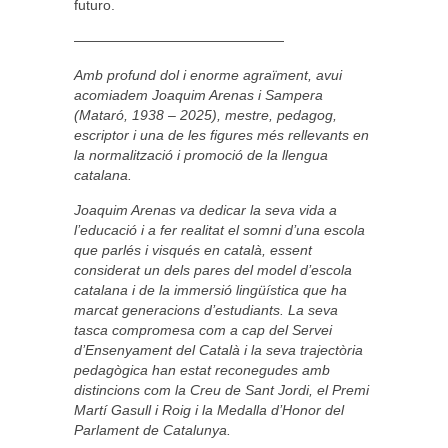
futuro.
———————————————
Amb profund dol i enorme agraïment, avui
acomiadem Joaquim Arenas i Sampera
(Mataró, 1938 – 2025), mestre, pedagog,
escriptor i una de les figures més rellevants en
la normalització i promoció de la llengua
catalana.
Joaquim Arenas va dedicar la seva vida a
l’educació i a fer realitat el somni d’una escola
que parlés i visqués en català, essent
considerat un dels pares del model d’escola
catalana i de la immersió lingüística que ha
marcat generacions d’estudiants. La seva
tasca compromesa com a cap del Servei
d’Ensenyament del Català i la seva trajectòria
pedagògica han estat reconegudes amb
distincions com la Creu de Sant Jordi, el Premi
Martí Gasull i Roig i la Medalla d’Honor del
Parlament de Catalunya.