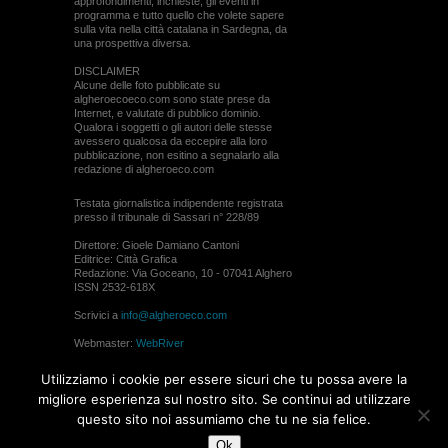
approfondimenti, inchieste, gli eventi in
programma e tutto quello che volete sapere
sulla vita nella città catalana in Sardegna, da
una prospettiva diversa.
DISCLAIMER
Alcune delle foto pubblicate su
algheroecoeco.com sono state prese da
Internet, e valutate di pubblico dominio.
Qualora i soggetti o gli autori delle stesse
avessero qualcosa da eccepire alla loro
pubblicazione, non esitino a segnalarlo alla
redazione di algheroeco.com
Testata giornalistica indipendente registrata
presso il tribunale di Sassari n° 228/89
Direttore: Gioele Damiano Cantoni
Editrice: Città Grafica
Redazione: Via Goceano, 10 - 07041 Alghero
ISSN 2532-618X
Scrivici a
info@algheroeco.com
Webmaster:
WebRiver
© ALGHERO ECO Riproduzione solo con il
Utilizziamo i cookie per essere sicuri che tu possa avere la
permesso di algheroeco.com
migliore esperienza sul nostro sito. Se continui ad utilizzare
questo sito noi assumiamo che tu ne sia felice.
WEB DESIGN
Ok